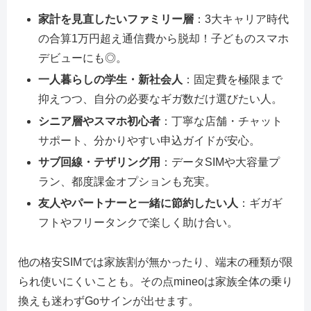
家計を見直したいファミリー層
：3大キャリア時代
の合算1万円超え通信費から脱却！子どものスマホ
デビューにも◎。
一人暮らしの学生・新社会人
：固定費を極限まで
抑えつつ、自分の必要なギガ数だけ選びたい人。
シニア層やスマホ初心者
：丁寧な店舗・チャット
サポート、分かりやすい申込ガイドが安心。
サブ回線・テザリング用
：データSIMや大容量プ
ラン、都度課金オプションも充実。
友人やパートナーと一緒に節約したい人
：ギガギ
フトやフリータンクで楽しく助け合い。
他の格安SIMでは家族割が無かったり、端末の種類が限
られ使いにくいことも。その点mineoは家族全体の乗り
換えも迷わずGoサインが出せます。