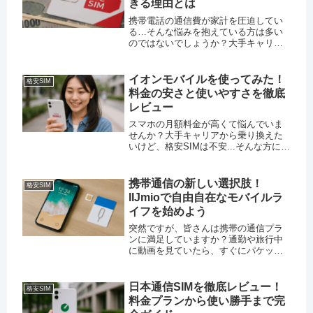
きる理由とは
携帯電話の通信費が家計を圧迫してい
る…そんな悩みを抱えている方は多い
のではないでしょうか？大手キャリア
の高額な月額料金に頭を悩ませている
中、私は思い切ってBIC SIMに乗り換え
てみました。結果、月々の通信費が半
イオンモバイルを使ってみた！
格安SIM
額以下になり、その使い勝手の...
料金の安さと使いやすさを徹底
レビュー
スマホの月額料金が高くて悩んでいま
せんか？大手キャリアから乗り換えた
いけど、格安SIMは不安...そんな方に朗
報です。今回は、大手スーパーのイオ
ンが提供する「イオンモバイル」を実
際に使ってみた体験をお伝えします。
携帯通信の新しい選択肢！
格安SIM
買い物のついでに契約できる手...
IIJmioで自由自在なモバイルラ
イフを始めよう
突然ですが、皆さんは携帯の通信プラ
ンに満足していますか？通勤や旅行中
に動画を見ていたら、すぐにパケット
が尽きてしまった…なんて経験をお持
ちの方も多いのではないでしょうか。
そんな悩みを抱えている方にぜひ提案
日本通信SIMを徹底レビュー！
格安SIM
したいのが、「IIJmio」という格...
料金プランから使い勝手まで完