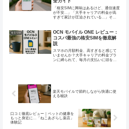
全ガイド
「格安SIMに興味はあるけど、通信速度
が不安...」「大手キャリアの料金が高
すぎて家計が圧迫されている...」そん
な悩みを抱えている方は多いのではな
いでしょうか。今回は、安定した通信
品質と手頃な料金を両立させた「日本
OCN モバイル ONE レビュー：
格安SIM
通信SIM」を実際に使っ...
コスパ最強の格安SIMを徹底解
説
スマホの月額料金、高すぎると感じて
いませんか？大手キャリアの料金プラ
ンに縛られて、毎月の支払いに頭を抱
えている方も多いはず。そんな悩みを
解決してくれるのが「OCN モバイル
ONE」です。今回は、実際に使ってみ
て分かった本当の使い心地と、な...
楽天モバイルで節約しながら快適に使
える秘訣
口コミ徹底レビュー｜ペットの健康を
もっと身近に…「ねこあざらし薬店」
体験記