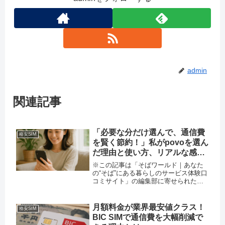
admin
関連記事
「必要な分だけ選んで、通信費
格安SIM
を賢く節約！」私がpovoを選ん
だ理由と使い方、リアルな感想
を徹底解説
※この記事は「そばワールド｜あなた
の“そば”にある暮らしのサービス体験口
コミサイト」の編集部に寄せられた各
商品・サービスへの口コミスマホの通
信費、毎月“なんとなく”で払っていませ
んか？ 「月々の固定費を少しでも抑え
月額料金が業界最安値クラス！
格安SIM
たい」と思って格安SIMに...
BIC SIMで通信費を大幅削減で