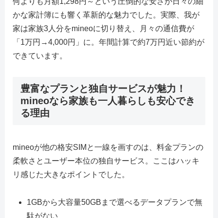
何よりも月額1,298円～という圧倒的な安さが日々の細
かな家計簿にも響く革新的な魅力でした。実際、我が
家は家族3人分をmineoに切り替え、月々の通信費が
「1万円→4,000円」に。年間計算で約7万円近い節約が
できています。
豊富なプランと独自サービスが魅力！
mineoなら家族も一人暮らしも安心でき
る理由
mineoが他の格安SIMと一線を画すのは、料金プランの
柔軟さとユーザー本位の独自サービス。ここはハッキ
リ感じた大きなポイントでした。
1GBから大容量50GBまで選べるデータプランで無
駄がない