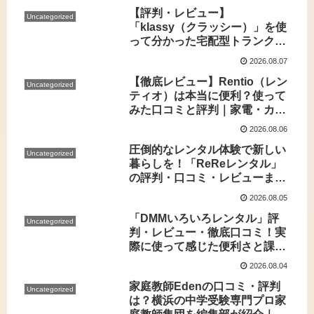
【評判・レビュー】
Uncategorized
「klassy（クラッシー）」を使
って分かった宅配型トランクル
ームサービスのリアルな口コミ
2026.08.07
体験と徹底活用ポイント
【徹底レビュー】Rentio（レン
Uncategorized
ティオ）は本当に便利？使って
みた口コミと評判｜家電・カメ
ラ・ファッション何でもレンタ
2026.08.06
ル！
圧倒的なレンタル体験で新しい
Uncategorized
暮らしを！「ReReレンタル」
の評判・口コミ・レビューまと
め【実際に使ってみた感想】
2026.08.05
「DMMいろいろレンタル」評
Uncategorized
判・レビュー・徹底口コミ！実
際に使って感じた便利さと課題
を本音で解説
2026.08.04
家庭教師Edenの口コミ・評判
Uncategorized
は？横浜の中学受験専門プロ家