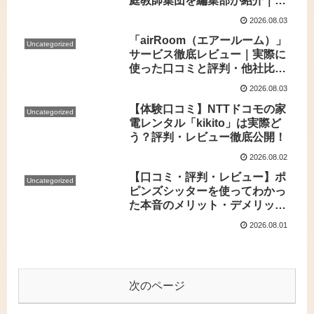
庭教師集団を編集部が紹介｜代
表・居村直希（なおき先生）の
2026.08.03
LINE学習管理から合格率97.5％
「airRoom（エアールーム）」
の公表値まで
Uncategorized
サービス徹底レビュー｜実際に
使った口コミと評判・他社比較
で見えた本音とは？
2026.08.03
【体験口コミ】NTTドコモの家
Uncategorized
電レンタル「kikito」は実際ど
う？評判・レビュー徹底公開！
2026.08.02
【口コミ・評判・レビュー】ポ
Uncategorized
ピンズシッターを使ってわかっ
た本音のメリット・デメリット
とおすすめ活用術
2026.08.01
次のページ