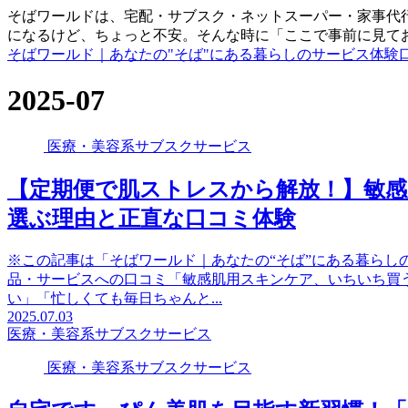
そばワールドは、宅配・サブスク・ネットスーパー・家事代行
になるけど、ちょっと不安。そんな時に「ここで事前に見て
そばワールド｜あなたの"そば"にある暮らしのサービス体験
2025-07
医療・美容系サブスクサービス
【定期便で肌ストレスから解放！】敏
選ぶ理由と正直な口コミ体験
※この記事は「そばワールド｜あなたの“そば”にある暮らし
品・サービスへの口コミ「敏感肌用スキンケア、いちいち買
い」「忙しくても毎日ちゃんと...
2025.07.03
医療・美容系サブスクサービス
医療・美容系サブスクサービス