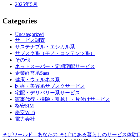
2025年5月
Categories
Uncategorized
サービス調査
サステナブル・エシカル系
サブスク系（モノ・コンテンツ系）
その他
ネットスーパー・定期宅配サービス
企業経営系Saas
健康・ウェルネス系
医療・美容系サブスクサービス
宅配・デリバリー系サービス
家事代行・掃除・引越し・片付けサービス
格安SIM
格安Wi-fi
電力会社
そばワールド｜あなたの"そば"にある暮らしのサービス体験