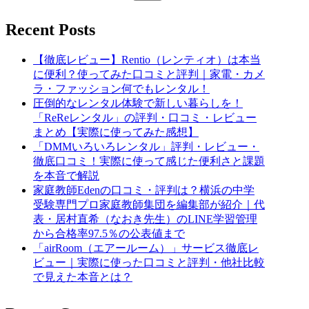
Recent Posts
【徹底レビュー】Rentio（レンティオ）は本当
に便利？使ってみた口コミと評判｜家電・カメ
ラ・ファッション何でもレンタル！
圧倒的なレンタル体験で新しい暮らしを！
「ReReレンタル」の評判・口コミ・レビュー
まとめ【実際に使ってみた感想】
「DMMいろいろレンタル」評判・レビュー・
徹底口コミ！実際に使って感じた便利さと課題
を本音で解説
家庭教師Edenの口コミ・評判は？横浜の中学
受験専門プロ家庭教師集団を編集部が紹介｜代
表・居村直希（なおき先生）のLINE学習管理
から合格率97.5％の公表値まで
「airRoom（エアールーム）」サービス徹底レ
ビュー｜実際に使った口コミと評判・他社比較
で見えた本音とは？