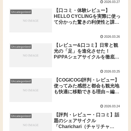
2026.03.27
【口コミ・体験レビュー】
Uncategorized
HELLO CYCLINGを実際に使っ
て分かった驚きの利便性と課題
～都市生活を変えるシェアサイ
クルサービスの本音
2026.03.26
【レビュー&口コミ】日常と観
Uncategorized
光の「足」を進化させた！
PiPPAシェアサイクルを徹底体
験－使い勝手・評判と私のリア
ルな辛口評価
2026.03.25
【COGICOGI評判・レビュー】
Uncategorized
使ってみた感想と都会も観光地
も快適に移動できる理由～編集
部体験口コミ～
2026.03.24
【評判・レビュー・口コミ】話
Uncategorized
題のシェアサイクル
「Charichari（チャリチャ