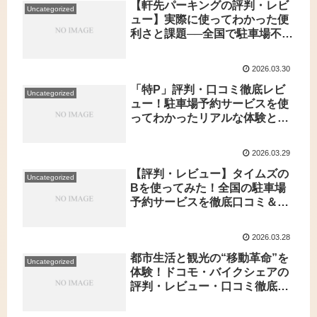
【軒先パーキングの評判・レビ
Uncategorized
ュー】実際に使ってわかった便
利さと課題──全国で駐車場不足
に悩む人へ、本音の口コミレポ
ート
2026.03.30
「特P」評判・口コミ徹底レビ
Uncategorized
ュー！駐車場予約サービスを使
ってわかったリアルな体験とホ
ンネ
2026.03.29
【評判・レビュー】タイムズの
Uncategorized
Bを使ってみた！全国の駐車場
予約サービスを徹底口コミ＆感
想
2026.03.28
都市生活と観光の“移動革命”を
Uncategorized
体験！ドコモ・バイクシェアの
評判・レビュー・口コミ徹底ガ
イド【使ってみた感想も】