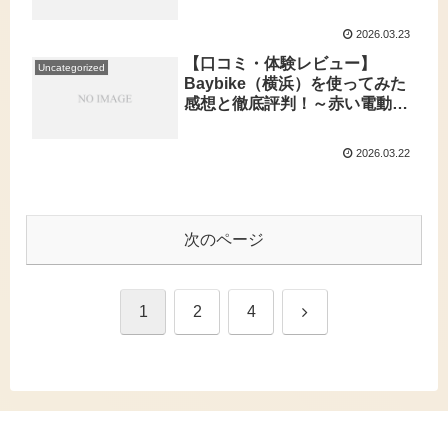
リ）」を街で使ってみた！実体
験から分かったリアルな利点・
2026.03.23
課題と賢い活用術とは
【口コミ・体験レビュー】
Uncategorized
Baybike（横浜）を使ってみた
感想と徹底評判！～赤い電動自
転車で広がる横浜の自由な移動
体験～
2026.03.22
次のページ
次
1
2
4
へ