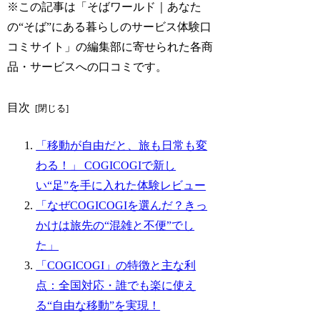
※この記事は「そばワールド｜あなた
の“そば”にある暮らしのサービス体験口
コミサイト」の編集部に寄せられた各商
品・サービスへの口コミです。
目次
「移動が自由だと、旅も日常も変
わる！」 COGICOGIで新し
い“足”を手に入れた体験レビュー
「なぜCOGICOGIを選んだ？きっ
かけは旅先の“混雑と不便”でし
た」
「COGICOGI」の特徴と主な利
点：全国対応・誰でも楽に使え
る“自由な移動”を実現！