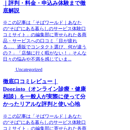
｜評判・料金・申込み体験まで徹
底解説
※この記事は「そばワールド｜あなた
の“そば”にある暮らしのサービス体験口
コミサイト」の編集部に寄せられた各商
品・サービスへの口コミ「目が疲れ
る…。通販でコンタクト選び、何が違う
の？」「店舗に行く暇がない！」そんな
日々の悩みや不満を感じていま...
Uncategorized
徹底口コミレビュー｜
Door.into（オンライン診療・健康
相談）を一般人が実際に使って分
かったリアルな評判と使い心地
※この記事は「そばワールド｜あなた
の“そば”にある暮らしのサービス体験口
コミサイト」の編集部に寄せられた各商