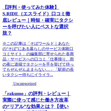
【評判・使ってみた体験】
S.RIDE（エスライド）口コミ徹
底レビュー｜時短・確実にタクシ
ーを呼びたい人にベストな選択
肢？
※この記事は「そばワールド｜あなた
の“そば”にある暮らしのサービス体験口
コミサイト」の編集部に寄せられた各商
品・サービスへの口コミ「仕事帰り、雨
の夜に道端でタクシーを手を挙げて待っ
てもぜんぜん止まらない…」「駅前の長
いタクシー待ちにイライラ...
Uncategorized
「rakumo」の評判・レビュー｜
実際に使って感じた働き方改革
の“リアル”な効果とは？【使い