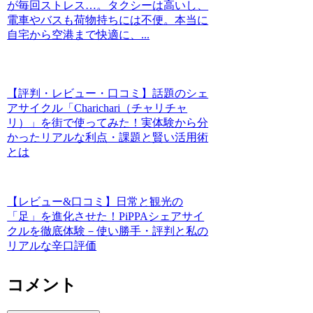
が毎回ストレス…。タクシーは高いし、
電車やバスも荷物持ちには不便。本当に
自宅から空港まで快適に、...
【評判・レビュー・口コミ】話題のシェ
アサイクル「Charichari（チャリチャ
リ）」を街で使ってみた！実体験から分
かったリアルな利点・課題と賢い活用術
とは
【レビュー&口コミ】日常と観光の
「足」を進化させた！PiPPAシェアサイ
クルを徹底体験－使い勝手・評判と私の
リアルな辛口評価
コメント