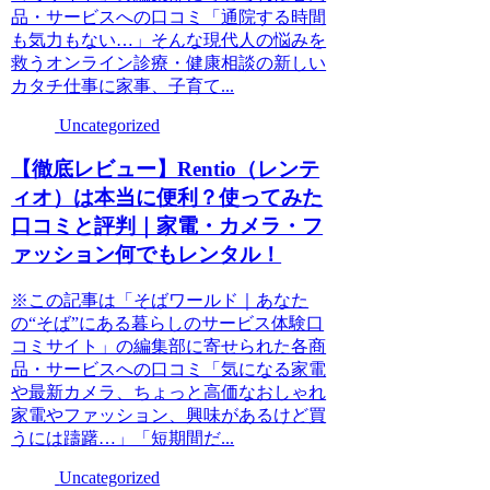
品・サービスへの口コミ「通院する時間
も気力もない…」そんな現代人の悩みを
救うオンライン診療・健康相談の新しい
カタチ仕事に家事、子育て...
Uncategorized
【徹底レビュー】Rentio（レンテ
ィオ）は本当に便利？使ってみた
口コミと評判｜家電・カメラ・フ
ァッション何でもレンタル！
※この記事は「そばワールド｜あなた
の“そば”にある暮らしのサービス体験口
コミサイト」の編集部に寄せられた各商
品・サービスへの口コミ「気になる家電
や最新カメラ、ちょっと高価なおしゃれ
家電やファッション、興味があるけど買
うには躊躇…」「短期間だ...
Uncategorized