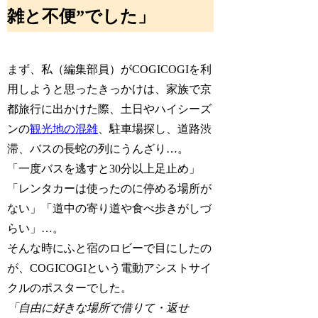
雑と不便”でした」
まず、私（編集部員）がCOGICOGIを利
用しようと思ったきっかけは、家族で京
都旅行に出かけた際、土日やハイシーズ
ンの
観光地の混雑
、駐車場探し、道路渋
滞、バスの長蛇の列にうんざり…。
「一度バスを逃すと30分以上足止め」
「レンタカーは使ったのに停める場所が
ない」「道中の寄り道や食べ歩きがしづ
らい」…。
そんな時にふと宿のロビーで目にしたの
が、COGICOGIという電動アシストサイ
クルのポスターでした。
「自由に好きな場所で借りて・返せ