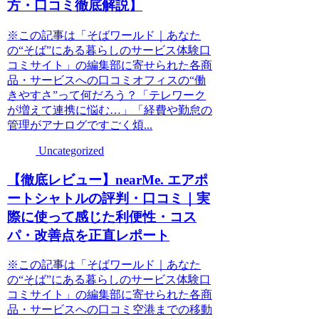
方・口コミ徹底解説】
※この記事は「そばワールド｜あなた
の“そば”にある暮らしのサービス体験口
コミサイト」の編集部に寄せられた各商
品・サービスへの口コミオフィスの“働
きやすさ”って何だろう？「テレワーク
が増えて連携に悩む…」「経費や勤怠の
管理がアナログですごく煩...
Uncategorized
【徹底レビュー】nearMe. エアポ
ートシャトルの評判・口コミ｜実
際に使って感じた利便性・コス
パ・改善点を正直レポート
※この記事は「そばワールド｜あなた
の“そば”にある暮らしのサービス体験口
コミサイト」の編集部に寄せられた各商
品・サービスへの口コミ空港までの移動