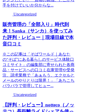
手を付けていいか分からな...
Uncategorized
販売管理の「全部入り」時代到
来！Sanka（サンカ）を使ってみ
た評判・レビュー｜現場目線で本
音口コミ
※この記事は「そばワールド｜あなた
の“そば”にある暮らしのサービス体験口
コミサイト」の編集部に寄せられた各商
品・サービスへの口コミ在庫管理や受発
注、請求業務で「あぁもう、エクセルと
メールのやりとりは限界！」「あちこち
バラバラで管理してヒュー...
Uncategorized
【評判・レビュー】notteco（ノッ
テコ）長距離ライドシェアを使っ