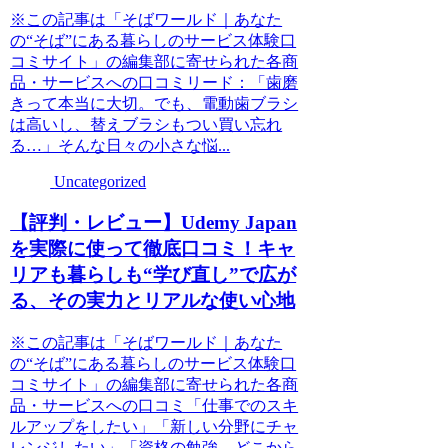
※この記事は「そばワールド｜あなた
の“そば”にある暮らしのサービス体験口
コミサイト」の編集部に寄せられた各商
品・サービスへの口コミリード：「歯磨
きって本当に大切。でも、電動歯ブラシ
は高いし、替えブラシもつい買い忘れ
る…」そんな日々の小さな悩...
Uncategorized
【評判・レビュー】Udemy Japan
を実際に使って徹底口コミ！キャ
リアも暮らしも“学び直し”で広が
る、その実力とリアルな使い心地
※この記事は「そばワールド｜あなた
の“そば”にある暮らしのサービス体験口
コミサイト」の編集部に寄せられた各商
品・サービスへの口コミ「仕事でのスキ
ルアップをしたい」「新しい分野にチャ
レンジしたい」「資格の勉強、どこから