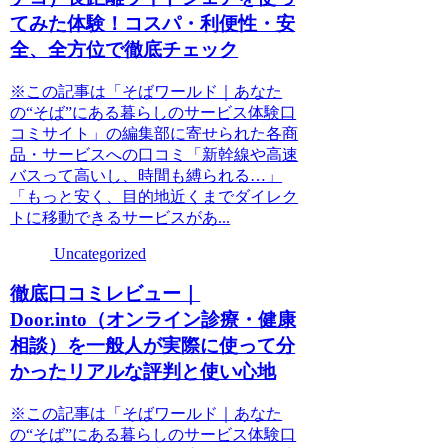
てみた体験！コスパ・利便性・安
全、全方位で徹底チェック
※この記事は「そばワールド｜あなた
の“そば”にある暮らしのサービス体験口
コミサイト」の編集部に寄せられた各商
品・サービスへの口コミ「新幹線や高速
バスって高いし、時間も縛られる…」
「もっと安く、目的地近くまでダイレク
トに移動できるサービスがあ...
Uncategorized
徹底口コミレビュー｜
Door.into（オンライン診療・健康
相談）を一般人が実際に使って分
かったリアルな評判と使い心地
※この記事は「そばワールド｜あなた
の“そば”にある暮らしのサービス体験口