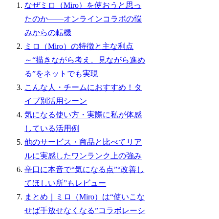
なぜミロ（Miro）を使おうと思っ
たのか――オンラインコラボの悩
みからの転機
ミロ（Miro）の特徴と主な利点
～“描きながら考え、見ながら進め
る”をネットでも実現
こんな人・チームにおすすめ！タ
イプ別活用シーン
気になる使い方・実際に私が体感
している活用例
他のサービス・商品と比べてリア
ルに実感したワンランク上の強み
辛口に本音で“気になる点”“改善し
てほしい所”もレビュー
まとめ｜ミロ（Miro）は“使いこな
せば手放せなくなる”コラボレーシ