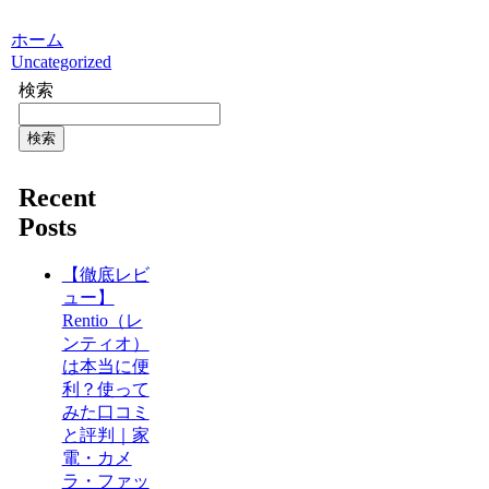
ホーム
Uncategorized
検索
検索
Recent
Posts
【徹底レビ
ュー】
Rentio（レ
ンティオ）
は本当に便
利？使って
みた口コミ
と評判｜家
電・カメ
ラ・ファッ