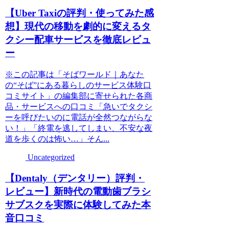
【Uber Taxiの評判・使ってみた感
想】現代の移動を劇的に変えるタ
クシー配車サービスを徹底レビュ
ー
※この記事は「そばワールド｜あなた
の“そば”にある暮らしのサービス体験口
コミサイト」の編集部に寄せられた各商
品・サービスへの口コミ「急いでタクシ
ーを呼びたいのに電話が全然つながらな
い！」「終電を逃してしまい、不安な夜
道を歩くのは怖い…」そん...
Uncategorized
【Dentaly（デンタリー）評判・
レビュー】新時代の電動歯ブラシ
サブスクを実際に体験してみた本
音口コミ