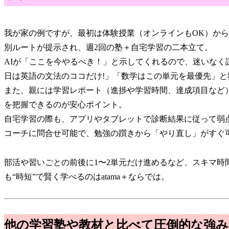
我が家の例ですが、最初は体験授業（オンラインもOK）から
別ルートが提示され、週2回の塾＋自宅学習の二本立て。
AIが「ここを今やるべき！」と示してくれるので、迷いな
日は英語の文法のココだけ!」「数学はこの単元を最優先」
また、親には学習レポート（進捗や学習時間、達成項目など
を把握できるのが安心ポイント。
自宅学習の際も、アプリやタブレットで診断結果に従って弱
コーチに問合せ可能で、勉強の躓きから「やり直し」がすぐ
部活や習いごとの前後に1〜2単元だけ進めるなど、スキマ時
も“時短”で賢く学べるのはatama＋ならでは。
他の学習塾や教材と比べて圧倒的な強み