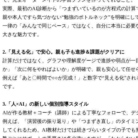
実際、最初のAI診断から「つまずいているのが方程式の計
親や本人ですら気づかない“勉強のボトルネック”を明確にし
一律の「みんなで同じペース」ではなく、自分に本当に必要
大きな魅力です。
2.「見える化」で安心。親も子も進捗＆課題がクリアに
計算だけではなく、グラフや理解度ゲージで進捗や弱点が一
か」「次に何をやればよいか」が明確で、親も安心して任せ
例えば「あと〇時間で○○が完成！」と数字で“見える化”さ
です。
3.「人×AI」の新しい個別指導スタイル
AIが作る教材＋コーチ（講師）による丁寧なフォローで、デ
例えば、「演習後の振り返り」や「つまずき直し」のタイミ
してくれるため、AI教材だけでは続きづらいタイプの子でも