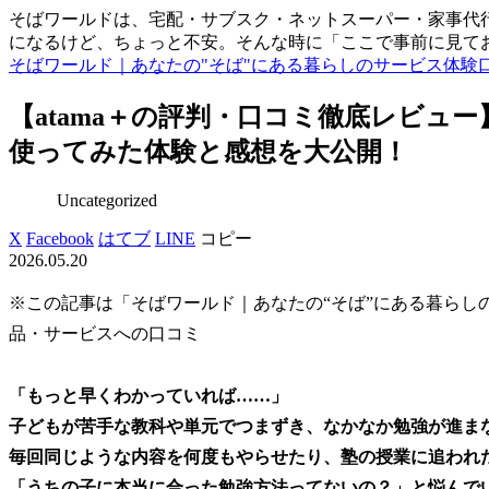
そばワールドは、宅配・サブスク・ネットスーパー・家事代行
になるけど、ちょっと不安。そんな時に「ここで事前に見て
そばワールド｜あなたの"そば"にある暮らしのサービス体験
【atama＋の評判・口コミ徹底レビュ
使ってみた体験と感想を大公開！
Uncategorized
X
Facebook
はてブ
LINE
コピー
2026.05.20
※この記事は「そばワールド｜あなたの“そば”にある暮らし
品・サービスへの口コミ
「もっと早くわかっていれば……」
子どもが苦手な教科や単元でつまずき、なかなか勉強が進ま
毎回同じような内容を何度もやらせたり、塾の授業に追われ
「うちの子に本当に合った勉強方法ってないの？」と悩んで