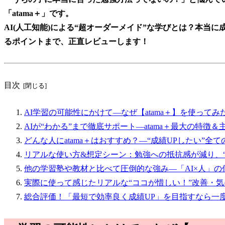
「atama＋」です。
AI(人工知能)による“超オーダーメイド”な学びとは？本当
るポイントまで、正直レビューします！
目次
AI学習の可能性にかけて—なぜ【atama＋】を使ってみ
AIが“わかる”まで徹底サポート—atama＋最大の特徴
どんな人にatama＋はおすすめ？—“成績UPしたい”
リアルな使い方&想定シーン：勉強への抵抗感が減り、
他の学習塾や教材と比べて圧倒的な強み—「AI×人」
実際に使って感じたリアルな“ココが惜しい！”改善・
総合評価！「最短で効率良く成績UP」を目指すなら一度