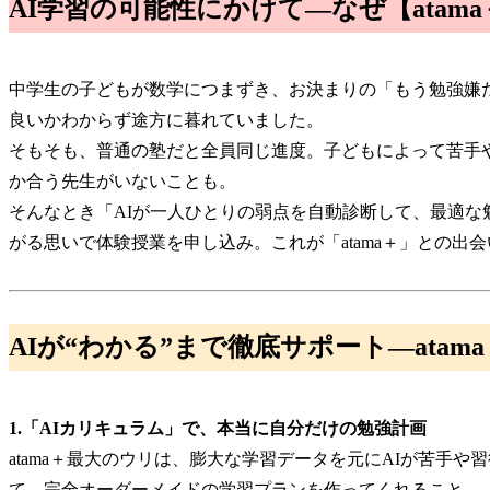
AI学習の可能性にかけて—なぜ【atam
中学生の子どもが数学につまずき、お決まりの「もう勉強嫌
良いかわからず途方に暮れていました。
そもそも、普通の塾だと全員同じ進度。子どもによって苦手
か合う先生がいないことも。
そんなとき「AIが一人ひとりの弱点を自動診断して、最適
がる思いで体験授業を申し込み。これが「atama＋」との出
AIが“わかる”まで徹底サポート—ata
1.「AIカリキュラム」で、本当に自分だけの勉強計画
atama＋最大のウリは、膨大な学習データを元にAIが苦手
て、完全オーダーメイドの学習プランを作ってくれること。