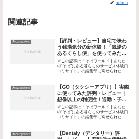
admin
関連記事
【評判・レビュー】自宅で味わ
Uncategorized
う銭湯気分の新体験！「銭湯の
あるくらし便」を使ってみた本
音口コミ
※この記事は「そばワールド｜あなた
の“そば”にある暮らしのサービス体験口
コミサイト」の編集部に寄せられた各
商品・サービスへの口コミ「毎日忙し
くて、リラックスしたい。でも、銭湯
に行く時間も気力もない。」そんな悩
【GO（タクシーアプリ）】実際
Uncategorized
める現代人に、“自宅で手軽に味わ...
に使ってみた評判・レビュー｜
想像以上の利便性！通勤・子連
れ移動・深夜帰宅…色々なシー
※この記事は「そばワールド｜あなた
ンで役立つ「新日常」の移動体
の“そば”にある暮らしのサービス体験口
コミサイト」の編集部に寄せられた各
験
商品・サービスへの口コミ「急な移動
や重い荷物のとき、駅から離れた場所
へ行くとき、スマートにタクシーを手
【Dentaly（デンタリー）評
Uncategorized
配できたら…」——こんな悩みを持...