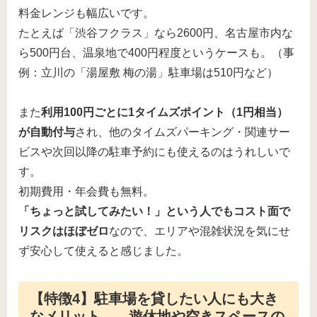
料金レンジも幅広いです。
たとえば「渋谷フクラス」なら2600円、名古屋市内な
ら500円台、温泉地で400円程度というケースも。（事
例：立川の「湯屋敷 梅の湯」駐車場は510円など）
また
利用100円ごとに1タイムズポイント（1円相当）
が自動付与
され、他のタイムズパーキング・関連サー
ビスや次回以降の駐車予約にも使えるのはうれしいで
す。
初期費用・年会費も無料。
「ちょっと試してみたい！」という人でもコスト面で
リスクはほぼゼロ
なので、エリアや混雑状況を気にせ
ず安心して使えると感じました。
【特徴4】駐車場を貸したい人にも大き
なメリット――遊休地や空きスペースの