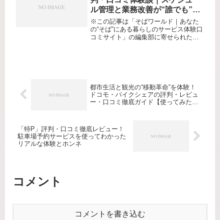
ル管理と業務改善が“誰でも”シ
ンプルにできる！話題サービス
※この記事は「そばワールド｜あなた
を使ってみた本音レビュー
の“そば”にある暮らしのサービス体験口
コミサイト」の編集部に寄せられた各
商品・サービスへの口コミリード：
「いつも予定や申請がバラバラで困っ
てませんか？」―サイボウズ
Office×kintoneなら、業務効率...
都市生活と観光の“移動革命”を体験！
ドコモ・バイクシェアの評判・レビュ
ー・口コミ徹底ガイド【使ってみた感
想も】
「特P」評判・口コミ徹底レビュー！
駐車場予約サービスを使ってわかった
リアルな体験とホンネ
コメント
コメントを書き込む