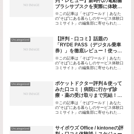
判・レビュー】新時代の電動歯
ブラシサブスクを実際に体験し
てみた本音口コミ
※この記事は「そばワールド｜あなた
の“そば”にある暮らしのサービス体験口
コミサイト」の編集部に寄せられた各
商品・サービスへの口コミリード：
「歯磨きって本当に大切。でも、電動
歯ブラシは高いし、替えブラシもつい
【評判・口コミ】話題の
Uncategorized
買い忘れる…」そんな日々の小さな
「RYDE PASS（デジタル乗車
悩...
券）」を徹底レビュー！使って
みて分かったリアルな利便性と
※この記事は「そばワールド｜あなた
活用シーン
の“そば”にある暮らしのサービス体験口
コミサイト」の編集部に寄せられた各
商品・サービスへの口コミ「紙の切符
をよく無くす」「現金しか使えない交
通機関が不便」「観光・出張先で交通
ポケットドクター評判＆使って
Uncategorized
のルールが分からない」――そんな...
みた口コミ｜病院に行かず診
療・薬の受け取りまで完結！私
の体験レビュー
※この記事は「そばワールド｜あなた
の“そば”にある暮らしのサービス体験口
コミサイト」の編集部に寄せられた各
商品・サービスへの口コミ通院の待ち
時間や混雑を避けたい、忙しくてなか
なか病院へ行けない、高齢や持病の事
サイボウズ Office / kintoneの評
Uncategorized
情で外出が難しい――そんな悩み、...
判・口コミ体験談｜スケジュー