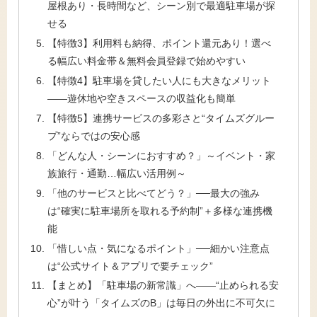
屋根あり・長時間など、シーン別で最適駐車場が探
せる
【特徴3】利用料も納得、ポイント還元あり！選べ
る幅広い料金帯＆無料会員登録で始めやすい
【特徴4】駐車場を貸したい人にも大きなメリット
――遊休地や空きスペースの収益化も簡単
【特徴5】連携サービスの多彩さと“タイムズグルー
プ”ならではの安心感
「どんな人・シーンにおすすめ？」～イベント・家
族旅行・通勤…幅広い活用例～
「他のサービスと比べてどう？」──最大の強み
は“確実に駐車場所を取れる予約制”＋多様な連携機
能
「惜しい点・気になるポイント」──細かい注意点
は“公式サイト＆アプリで要チェック”
【まとめ】「駐車場の新常識」へ――“止められる安
心”が叶う「タイムズのB」は毎日の外出に不可欠に