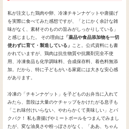
私が注文した鶏肉や卵、冷凍チキンナゲットや唐揚げ
を実際に食べてみた感想ですが、「とにかく余計な雑
味がなく、素材そのものの旨みがしっかりしている」
と感じました。 その理由は
「薬品や食品添加物を一切
使わずに育て・製造している」
こと。公式資料にも書
かれていますが、鶏肉は抗生物質や抗菌剤完全不使
用、冷凍食品も化学調味料、合成保存料、着色料無添
加。だから、特に子どもがいる家庭には大きな安心感
があります。
冷凍の「チキンナゲット」を子どものお弁当に入れて
みたら、普段は大量のケチャップをかけたがる息子も
「これ味付けいらない、やわらかくて美味しい」とパ
クパク！ 私も唐揚げやミートボールをつまんでみまし
たが、変な油臭さや粉っぽさがなく、「ああ、ちゃん