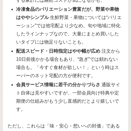
する家計には継続コストが気になるかも。
冷凍食品のバリエーション豊富だが、野菜や果物
はややシンプル
生鮮野菜・果物については“バリエ
ーション”では他宅配より少なめ。旬や地域に特化
したラインナップなので、大量にまとめ買いした
いタイプには物足りないことも。
配送スピード・日時指定はやや幅が広め
注文から
10日前後かかる場合もあり、“急ぎ”では頼れない
場合も。「今すぐ食材が欲しい！」という時はス
ーパーのネット宅配の方が便利です。
会員サービス情報に若干の分かりづらさ
通販サイ
ト自体は見やすいですが、一部会員向け特典や定
期便の仕組みがもう少し直感的だとより嬉しいで
す。
ただし、これらは「味・安心・想いへの対価」である