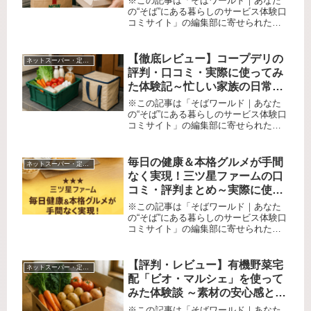
※この記事は「そばワールド｜あなた
ビスか？
の“そば”にある暮らしのサービス体験口
コミサイト」の編集部に寄せられた各
商品・サービスへの口コミ「帰宅途
中、ふと思い出す “あ、牛乳が切れて
た！”。“深夜にお菓子が食べたくて仕方
【徹底レビュー】コープデリの
ネットスーパー・定期宅配サービス
ない” ――誰しも経験のある...
評判・口コミ・実際に使ってみ
た体験記～忙しい家族の日常が
変わる！地域密着宅配の真価と
※この記事は「そばワールド｜あなた
は？～
の“そば”にある暮らしのサービス体験口
コミサイト」の編集部に寄せられた各
商品・サービスへの口コミです。「子
育てや仕事で忙しい」「重い荷物の買
い出しが大変」「食の安全は妥協でき
毎日の健康＆本格グルメが手間
ネットスーパー・定期宅配サービス
ない」――現代を生きる多くの家庭...
なく実現！三ツ星ファームの口
コミ・評判まとめ～実際に使っ
て分かった強みとリアルな体験
※この記事は「そばワールド｜あなた
レビュー～
の“そば”にある暮らしのサービス体験口
コミサイト」の編集部に寄せられた各
商品・サービスへの口コミ仕事・家
事・子育て…やることいっぱいの毎
日、「栄養バランスは気になるけど、
【評判・レビュー】有機野菜宅
ネットスーパー・定期宅配サービス
献立を考えたり買い物や調理に時間を
配「ビオ・マルシェ」を使って
使...
みた体験談 ～素材の安心感と新
しい食卓を求めて～
※この記事は「そばワールド｜あなた