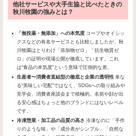
他社サービスや大手生協と比べたときの
秋川牧園の強みとは？
「無投薬・無添加」への本気度
コープやオイシッ
クスなどの有名サービスとも比較しましたが、秋
川牧園はとりわけ「添加物ゼロ」「抗生物質ゼ
ロ」の証明や現場公開が徹底しています。これ
は“食品の本気度”という意味で圧倒的な差。
生産者〜消費者直結型の徹底と企業の透明性
単な
る“美味しい宅配”ではなく、SDGsへの取り組みや
見学会、消費者座談会まで積極的。名前や顔が出
る安心感はちょっと他のブランドにはないレベル
です。
冷凍惣菜・加工品の品質の高さ
冷凍なのに「手作
りのような味」や「成分表がシンプル」「自然な