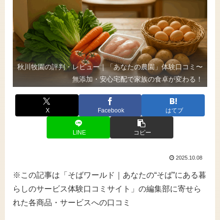
秋川牧園の評判・レビュー｜「あなたの農園」体験口コミ〜
無添加・安心宅配で家族の食卓が変わる！
X
Facebook
はてブ
LINE
コピー
2025.10.08
※この記事は「そばワールド｜あなたの“そば”にある暮
らしのサービス体験口コミサイト」の編集部に寄せら
れた各商品・サービスへの口コミ