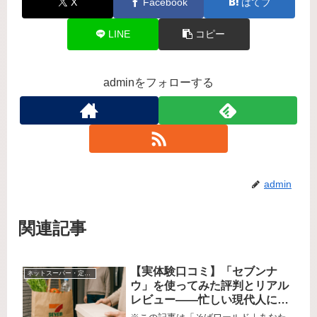
X
Facebook
はてブ
LINE
コピー
adminをフォローする
admin
関連記事
【実体験口コミ】「セブンナ
ネットスーパー・定期宅配サービス
ウ」を使ってみた評判とリアル
レビュー――忙しい現代人に、
どれだけ寄り添う即時宅配サー