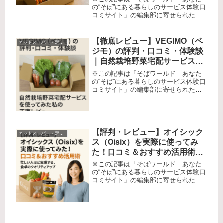
の“そば”にある暮らしのサービス体験口
コミサイト」の編集部に寄せられた各
商品・サービスへの口コミオーガニッ
ク食品に興味はあるけれど、スーパー
では値段が高かったり、品揃えが少な
【徹底レビュー】VEGIMO（ベ
ネットスーパー・定期宅配サービス
かったり… 「本当に安心できる野...
ジモ）の評判・口コミ・体験談
｜自然栽培野菜宅配サービスを
使ってみた私の正直レビュー
※この記事は「そばワールド｜あなた
の“そば”にある暮らしのサービス体験口
コミサイト」の編集部に寄せられた各
商品・サービスへの口コミ「野菜が昔
より味気なく感じる」「毎日の健康の
ために本当に安心できる食材を探した
い」…そんな方は多いのではないで...
【評判・レビュー】オイシック
ネットスーパー・定期宅配サービス
ス（Oisix）を実際に使ってみ
た！口コミ＆おすすめ活用術〜
忙しい人ほど実感する、食卓の
※この記事は「そばワールド｜あなた
クオリティアップ
の“そば”にある暮らしのサービス体験口
コミサイト」の編集部に寄せられた各
商品・サービスへの口コミ「毎日の買
い物が面倒」「健康的なご飯をつくり
たいけれど、時間がない」「子どもの
食事にはなるべく安全な食材を使い...