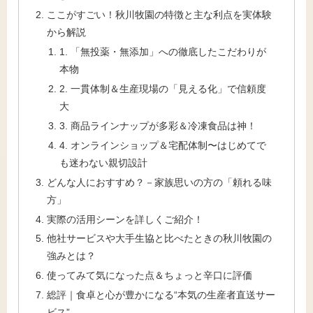
ここがすごい！秋川牧園の特徴と主な利点を実体験
から解説
1. 「無投薬・無添加」への徹底したこだわりが
本物
2. 一貫体制＆生産現場の「見える化」で信頼度
大
3. 商品ラインナップが多彩＆冷凍食品は神！
4. オンラインショップ＆宅配体制〜はじめてで
も迷わない親切設計
どんな人におすすめ？－家族思いの方の「頼れる味
方」
実際の活用シーンを詳しくご紹介！
他社サービスや大手生協と比べたときの秋川牧園の
強みとは？
使ってみて気になった点＆ちょっと辛口に評価
総評｜食卓と心が豊かになる“本気の生産者直送サー
ビス”