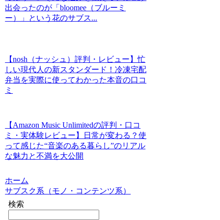
出会ったのが「bloomee（ブルーミ
ー）」という花のサブス...
【nosh（ナッシュ）評判・レビュー】忙
しい現代人の新スタンダード！冷凍宅配
弁当を実際に使ってわかった本音の口コ
ミ
【Amazon Music Unlimitedの評判・口コ
ミ・実体験レビュー】日常が変わる？使
って感じた“音楽のある暮らし”のリアル
な魅力と不満を大公開
ホーム
サブスク系（モノ・コンテンツ系）
検索