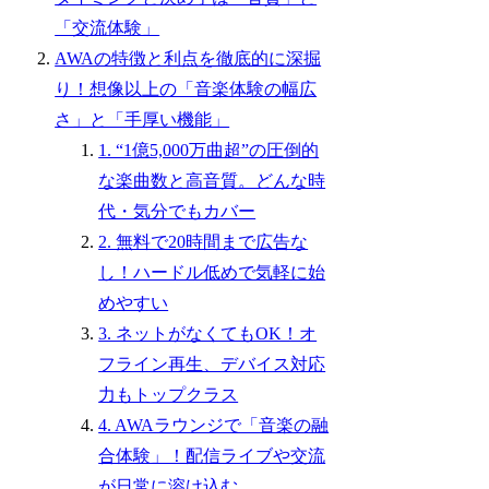
「交流体験」
AWAの特徴と利点を徹底的に深掘
り！想像以上の「音楽体験の幅広
さ」と「手厚い機能」
1. “1億5,000万曲超”の圧倒的
な楽曲数と高音質。どんな時
代・気分でもカバー
2. 無料で20時間まで広告な
し！ハードル低めで気軽に始
めやすい
3. ネットがなくてもOK！オ
フライン再生、デバイス対応
力もトップクラス
4. AWAラウンジで「音楽の融
合体験」！配信ライブや交流
が日常に溶け込む