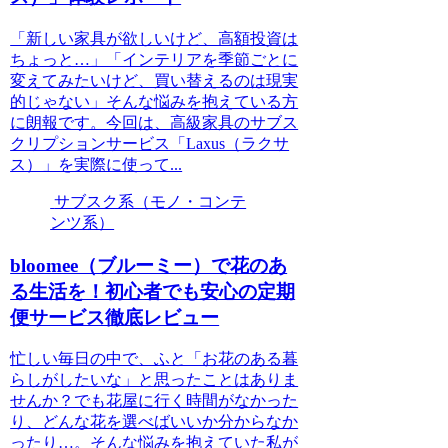
「新しい家具が欲しいけど、高額投資は
ちょっと…」「インテリアを季節ごとに
変えてみたいけど、買い替えるのは現実
的じゃない」そんな悩みを抱えている方
に朗報です。今回は、高級家具のサブス
クリプションサービス「Laxus（ラクサ
ス）」を実際に使って...
サブスク系（モノ・コンテ
ンツ系）
bloomee（ブルーミー）で花のあ
る生活を！初心者でも安心の定期
便サービス徹底レビュー
忙しい毎日の中で、ふと「お花のある暮
らしがしたいな」と思ったことはありま
せんか？でも花屋に行く時間がなかった
り、どんな花を選べばいいか分からなか
ったり…。そんな悩みを抱えていた私が