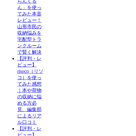
らんくる
ん」を使っ
てみた本音
レビュー！
山形市民の
収納悩みを
宅配型トラ
ンクルーム
で賢く解決
【評判・レ
ビュー】
risoco（リソ
コ）を使っ
てみた感想
｜本や荷物
の収納に悩
める方必
見、編集部
によるリア
ル口コミ
【評判・レ
ビュー】