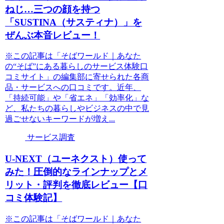
ねじ…三つの顔を持つ
「SUSTINA（サスティナ）」を
ぜんぶ本音レビュー！
※この記事は「そばワールド｜あなた
の“そば”にある暮らしのサービス体験口
コミサイト」の編集部に寄せられた各商
品・サービスへの口コミです。近年、
「持続可能」や「省エネ」「効率化」な
ど、私たちの暮らしやビジネスの中で見
過ごせないキーワードが増え...
サービス調査
U-NEXT（ユーネクスト）使って
みた！圧倒的なラインナップとメ
リット・評判を徹底レビュー【口
コミ体験記】
※この記事は「そばワールド｜あなた