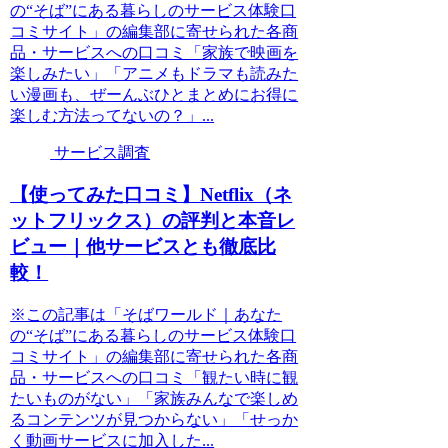
の“そば”にある暮らしのサービス体験口
コミサイト」の編集部に寄せられた各商
品・サービスへの口コミ「家族で映画を
楽しみたい」「アニメもドラマも読みた
い漫画も、ぜーんぶひとまとめにお得に
楽しむ方法ってないの？」...
サービス調査
【使ってみた口コミ】Netflix（ネ
ットフリックス）の評判と本音レ
ビュー｜他サービスとも徹底比
較！
※この記事は「そばワールド｜あなた
の“そば”にある暮らしのサービス体験口
コミサイト」の編集部に寄せられた各商
品・サービスへの口コミ「観たい時に観
たいものがない」「家族みんなで楽しめ
るコンテンツが見つからない」「せっか
く動画サービスに加入した...