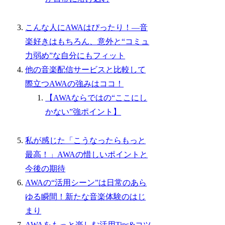
こんな人にAWAはぴったり！—音
楽好きはもちろん、意外と“コミュ
力弱め”な自分にもフィット
他の音楽配信サービスと比較して
際立つAWAの強みはココ！
【AWAならではの“ここにし
かない”強ポイント】
私が感じた「こうなったらもっと
最高！」AWAの惜しいポイントと
今後の期待
AWAの“活用シーン”は日常のあら
ゆる瞬間！新たな音楽体験のはじ
まり
AWAをもっと楽しむ活用Tips&コツ