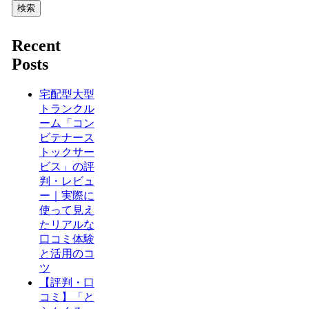
検索
Recent
Posts
宅配型大型
トランクル
ーム「コン
ビテナース
トックサー
ビス」の評
判・レビュ
ー｜実際に
使って見え
たリアルな
口コミ体験
と活用のコ
ツ
【評判・口
コミ】「と