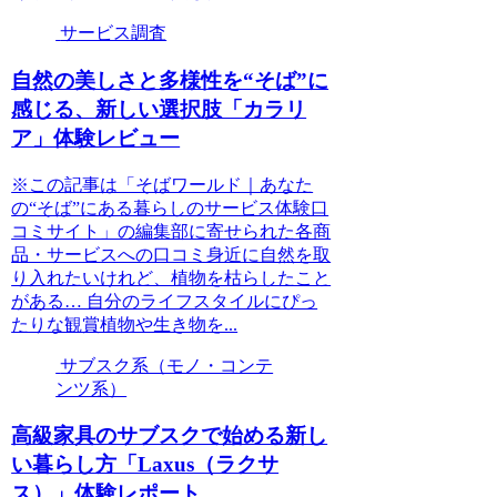
サービス調査
自然の美しさと多様性を“そば”に
感じる、新しい選択肢「カラリ
ア」体験レビュー
※この記事は「そばワールド｜あなた
の“そば”にある暮らしのサービス体験口
コミサイト」の編集部に寄せられた各商
品・サービスへの口コミ身近に自然を取
り入れたいけれど、植物を枯らしたこと
がある… 自分のライフスタイルにぴっ
たりな観賞植物や生き物を...
サブスク系（モノ・コンテ
ンツ系）
高級家具のサブスクで始める新し
い暮らし方「Laxus（ラクサ
ス）」体験レポート