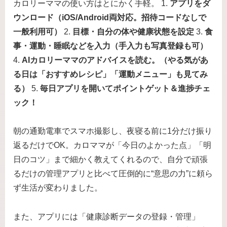
カロリーママの使い方はとにかく手軽。 1.
アプリをダ
ウンロード（iOS/Android両対応。招待コードなしで
一般利用可）
2.
目標・自分の体や健康状態を設定
3.
食
事・運動・睡眠などを入力（手入力も写真登録も可）
4.
AIカロリーママのアドバイスを読む。（やる気があ
る日は「おすすめレシピ」「運動メニュー」も見てみ
る）
5.
毎日アプリを開いてポイントゲット＆進捗チェ
ック！
朝の通勤電車でスマホ撮影し、夜寝る前に1分だけ振り
返るだけでOK。カロママが「今日のよかった点」「明
日のコツ」まで細かく教えてくれるので、自分で頑張
るだけの管理アプリと比べて圧倒的に“意思の力”に頼ら
ず生活が変わりました。
また、アプリには「健康診断データの登録・管理」