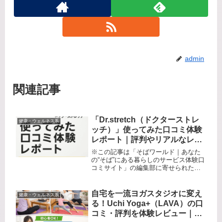
admin
関連記事
「Dr.stretch（ドクターストレ
健康・ウェルネス系
ッチ）」使ってみた口コミ体験
レポート｜評判やリアルなレビ
ュー、効果・メリット・デメリ
※この記事は「そばワールド｜あなた
ットを徹底解説！
の“そば”にある暮らしのサービス体験口
コミサイト」の編集部に寄せられた各
商品・サービスへの口コミデスクワー
ク症候群の救世主は本当にここに？
「Dr.stretch」体験記デスクワークやス
自宅を一流ヨガスタジオに変え
健康・ウェルネス系
マホの使いすぎで、肩も...
る！Uchi Yoga+（LAVA）の口
コミ・評判を体験レビュー｜初