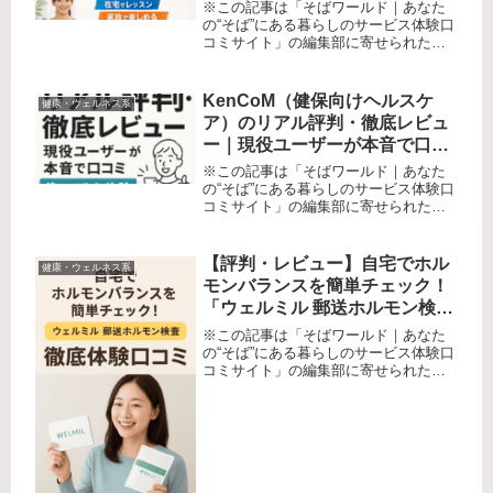
心者・在宅・家族で続く「うち
※この記事は「そばワールド｜あなた
ヨガ」のリアル
の“そば”にある暮らしのサービス体験口
コミサイト」の編集部に寄せられた各
商品・サービスへの口コミです。「運
動したいけど、スタジオに行く余裕が
ない」「プロの指導を近くで受けてみ
KenCoM（健保向けヘルスケ
健康・ウェルネス系
たいけれど、時間もお金もかかりそ...
ア）のリアル評判・徹底レビュ
ー｜現役ユーザーが本音で口コ
ミ＆使ってみた体験を大公開！
※この記事は「そばワールド｜あなた
の“そば”にある暮らしのサービス体験口
コミサイト」の編集部に寄せられた各
商品・サービスへの口コミ「健康管理
アプリって本当に続く？自分の生活を
楽しく変えたい人へ──KenCoMユーザ
【評判・レビュー】自宅でホル
健康・ウェルネス系
ーの本音レビュー」忙しい毎...
モンバランスを簡単チェック！
「ウェルミル 郵送ホルモン検
査」を徹底体験口コミ
※この記事は「そばワールド｜あなた
の“そば”にある暮らしのサービス体験口
コミサイト」の編集部に寄せられた各
商品・サービスへの口コミ「体調の不
調、もしかしてホルモンバランスのせ
いかも？」 日々のイライラや寝つきの
悪さ、妊活の悩みや年齢に伴う体...