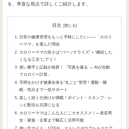
を、率直な視点で詳しくご紹介します。
目次
日常の健康管理をもっと手軽にしたい――「カロリ
ーママ」を選んだ理由
カロリーママの良さは“パーソナライズ”＋“継続した
くなる工夫”にアリ！
使い勝手と記録が抜群！「写真を撮る → AIが自動
でカロリー計算」
手間をかけず健康全体を“丸ごと”管理！運動・睡
眠・気分まで一括サポート
楽しく続く仕掛けが満載！ポイント・スタンプ・レ
シピ配信も日課になる
カロリーママはこんな人にこそオススメ！―老若男
女・家族・企業まで幅広く活用可能
使い方ガイド：1日5分、ストレスゼロでヘルスケア