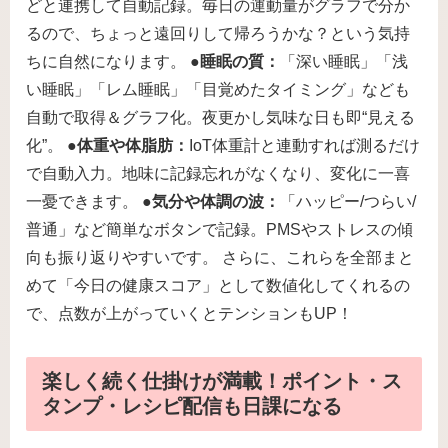
どと連携して自動記録。毎日の運動量がグラフで分か
るので、ちょっと遠回りして帰ろうかな？という気持
ちに自然になります。 ●
睡眠の質：
「深い睡眠」「浅
い睡眠」「レム睡眠」「目覚めたタイミング」なども
自動で取得＆グラフ化。夜更かし気味な日も即“見える
化”。 ●
体重や体脂肪：
IoT体重計と連動すれば測るだけ
で自動入力。地味に記録忘れがなくなり、変化に一喜
一憂できます。 ●
気分や体調の波：
「ハッピー/つらい/
普通」など簡単なボタンで記録。PMSやストレスの傾
向も振り返りやすいです。 さらに、これらを全部まと
めて「今日の健康スコア」として数値化してくれるの
で、点数が上がっていくとテンションもUP！
楽しく続く仕掛けが満載！ポイント・ス
タンプ・レシピ配信も日課になる