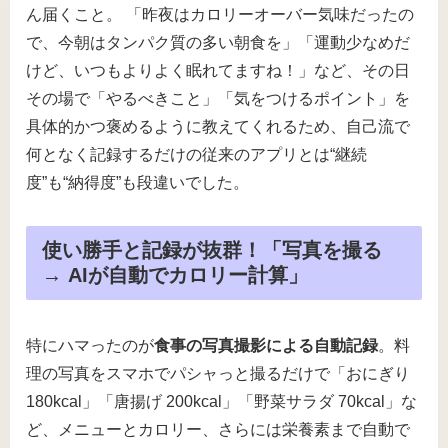
ん届くこと。 「昨夜はカロリーオーバー気味だったの
で、今朝はタンパク質の多い朝食を」「運動少なめだ
けど、いつもよりよく眠れてますね！」など、その日
その場で「やるべきこと」「気をつけるポイント」を
具体的かつ褒めるように教えてくれるため、自己流で
何となく記録するだけの従来のアプリとは“継続
度”も“納得度”も段違いでした。
使い勝手と記録が抜群！「写真を撮る
→ AIが自動でカロリー計算」
特にハマったのが
食事の写真撮影による自動記録
。料
理の写真をスマホでパシャっと撮るだけで「おにぎり
180kcal」「唐揚げ 200kcal」「野菜サラダ 70kcal」な
ど、メニューとカロリー、さらには栄養素まで自動で