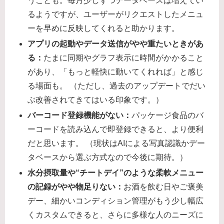
うことも。毎月少しずつデータベースは増えてい
るようですが、ユーザーがリクエストしたメニュ
ーを早めに反映してくれると助かります。
アプリの起動やデータ送信がやや重たいときがあ
る：
たまに同期やグラフ表示に時間がかかること
があり、「もっと軽快に動いてくれれば」と感じ
る場面も。 （ただし、過去のアップデートでだい
ぶ改善されてきてはいる印象です。）
バーコード登録機能がない：
パッケージ食品のバ
ーコードを読み込んで即登録できると、より便利
だと思います。 （現状はAIによる写真認識かデー
タベースから選ぶ方式なので今後に期待。）
水分摂取量や“チートデイ”のような柔軟メニュー
の記録がやや物足りない：
お酒を飲む日やご褒美
デー、細かいコンディション管理がもう少し幅広
くカスタムできると、さらに多様な人のニーズに