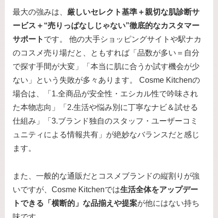
最大の強みは、
厳しいセレクト基準＋親切な肌診断サ
ービス＋“売りっぱなしじゃない”徹底的なカスタマー
サポート
です。 他の大手ショッピングサイトや駅ナカ
のコスメ売り場だと、ともすれば「品数が多い＝自分
で探す手間が大変」「本当に肌に合うか試す機会が少
ない」という失敗が多々あります。 Cosme Kitchenの
場合は、「1.全商品が安全性・エシカル性で吟味され
た本物志向」「2.生活や悩み別に丁寧なナビ＆試せる
仕組み」「3.ブランド独自のスタッフ・ユーザーコミ
ュニティによる情報共有」が絶妙なバランスだと感じ
ます。
また、一般的な通販だとコスメブランドの縦割りが強
いですが、Cosme Kitchenでは
生活全体をアップデー
トできる「横断的」な品揃えや提案
が他にはない持ち
味です。