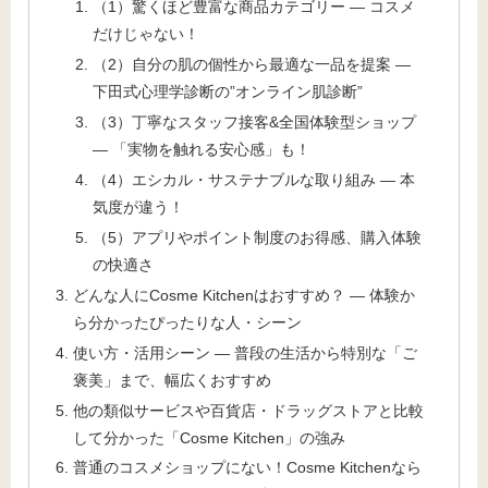
（1）驚くほど豊富な商品カテゴリー ― コスメ
だけじゃない！
（2）自分の肌の個性から最適な一品を提案 ―
下田式心理学診断の”オンライン肌診断”
（3）丁寧なスタッフ接客&全国体験型ショップ
― 「実物を触れる安心感」も！
（4）エシカル・サステナブルな取り組み ― 本
気度が違う！
（5）アプリやポイント制度のお得感、購入体験
の快適さ
どんな人にCosme Kitchenはおすすめ？ — 体験か
ら分かったぴったりな人・シーン
使い方・活用シーン — 普段の生活から特別な「ご
褒美」まで、幅広くおすすめ
他の類似サービスや百貨店・ドラッグストアと比較
して分かった「Cosme Kitchen」の強み
普通のコスメショップにない！Cosme Kitchenなら