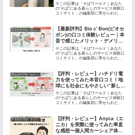
水サービスのリアルとおすすめ
※この記事は「そばワールド｜あなた
ポイント徹底解説
の“そば”にある暮らしのサービス体験口
コミサイト」の編集部に寄せられた各
商品・サービスへの口コミ毎日なにげ
なく買っているペットボトル飲料。
「このゴミ、本当にどうにかしたい」
【最新評判】Bio c’ Bon(ビオセ
サステナブル・エシカル系
「エコは気になるけど、難しそうで
ボン)の口コミ体験レビュー｜本
一...
音で感じたメリット・デメリッ
トを徹底解説！
※この記事は「そばワールド｜あなた
の“そば”にある暮らしのサービス体験口
コミサイト」の編集部に寄せられた各
商品・サービスへの口コミオーガニッ
ク食品に興味はあるけれど、「高い」
「敷居が高い」「続かない」というイ
【評判・レビュー】ハチドリ電
サステナブル・エシカル系
メージ、ありませんか？私もその一...
力を使ってみた本音口コミ！地
球にも社会にもやさしい“新しい
電気”の実力とは
※この記事は「そばワールド｜あなた
の“そば”にある暮らしのサービス体験口
コミサイト」の編集部に寄せられた各
商品・サービスへの口コミ毎日の「電
気」でできること、もっとあるんじゃ
ない？——悩みながら見つけた「やさ
【評判・レビュー】Anyca（エ
サステナブル・エシカル系
しい選択」電気料金の明細を眺めて...
ニカ）を実際に使ってみた率直
な感想〜個人間カーシェア体験