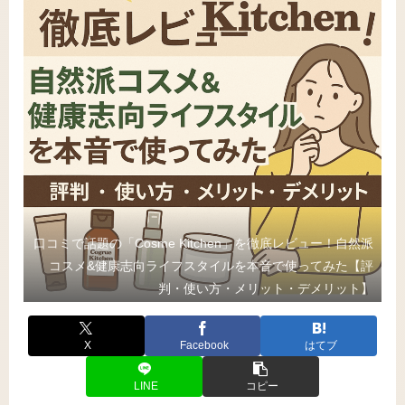
口コミで話題の「Cosme Kitchen」を徹底レビュー！自然派
コスメ&健康志向ライフスタイルを本音で使ってみた【評
判・使い方・メリット・デメリット】
X
Facebook
はてブ
LINE
コピー