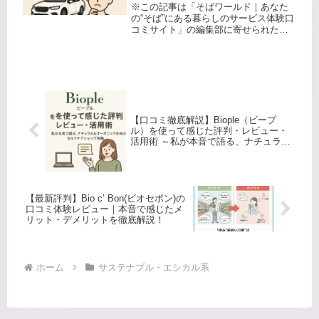
の本当のところ〜
※この記事は「そばワールド｜あなた
の“そば”にある暮らしのサービス体験口
コミサイト」の編集部に寄せられた各
商品・サービスへの口コミ「マイカー
を持つ程ではないけど、週末や特別な
日に車を借りたい。けどレンタカーは
ピンとこないし、もっと自由な選択...
【口コミ徹底解説】Biople（ビープ
ル）を使って感じた評判・レビュー・
活用術 ～私が本音で語る、ナチュラル
&オーガニック志向のセルフケアショ
ップ体験～
【最新評判】Bio c’ Bon(ビオセボン)の
口コミ体験レビュー｜本音で感じたメ
リット・デメリットを徹底解説！
ホーム
サステナブル・エシカル系