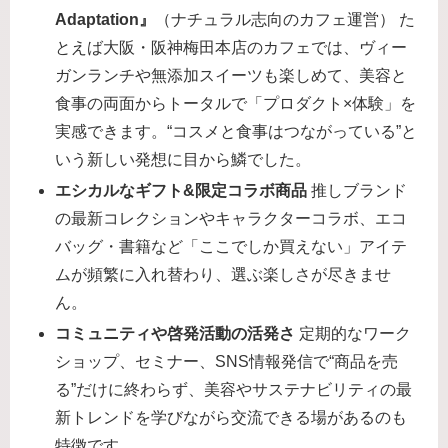
Adaptation』
（ナチュラル志向のカフェ運営） た
とえば大阪・阪神梅田本店のカフェでは、ヴィー
ガンランチや無添加スイーツも楽しめて、美容と
食事の両面からトータルで「プロダクト×体験」を
実感できます。“コスメと食事はつながっている”と
いう新しい発想に目から鱗でした。
エシカルなギフト&限定コラボ商品
推しブランド
の最新コレクションやキャラクターコラボ、エコ
バッグ・書籍など「ここでしか買えない」アイテ
ムが頻繁に入れ替わり、選ぶ楽しさが尽きませ
ん。
コミュニティや啓発活動の活発さ
定期的なワーク
ショップ、セミナー、SNS情報発信で“商品を売
る”だけに終わらず、美容やサステナビリティの最
新トレンドを学びながら交流できる場があるのも
特徴です。