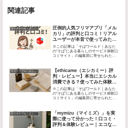
関連記事
圧倒的人気フリマアプリ「メル
サステナブル・エシカル系
カリ」の評判と口コミ！リアル
ユーザーが本音で使ってみた体
験レビュー
※この記事は「そばワールド｜あなた
の“そば”にある暮らしのサービス体験口
コミサイト」の編集部に寄せられた各
商品・サービスへの口コミです。「着
なくなった洋服、どうしよう…」「使
わなくなった家電が家に山積み…」
【ethicame（エシカミー）評
サステナブル・エシカル系
「新品同様のブランド品も、捨てる
判・レビュー】本当にエシカル
の...
消費できる？使ってみた体験と
メリット・デメリットを徹底口
※この記事は「そばワールド｜あなた
コミ
の“そば”にある暮らしのサービス体験口
コミサイト」の編集部に寄せられた各
商品・サービスへの口コミ最近「エシ
カル消費」や「サステナブル」という
言葉をよく耳にしますよね。でもいざ
「mymizu（マイミズ）」を実
サステナブル・エシカル系
【環境や社会に良い商品】を選ぼう...
際に使って分かった！口コミ・
評判＆体験レビュー｜エコな給