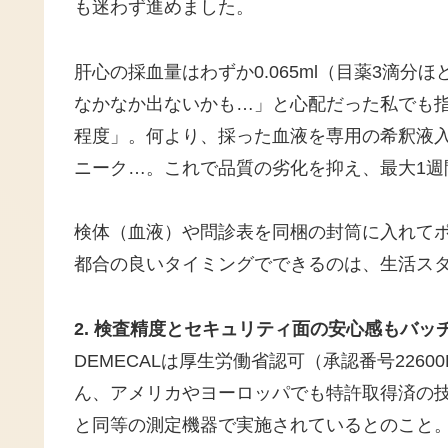
も迷わず進めました。
肝心の採血量はわずか0.065ml（目薬3滴分
なかなか出ないかも…」と心配だった私でも
程度」。何より、採った血液を専用の希釈液
ニーク…。これで品質の劣化を抑え、最大1週
検体（血液）や問診表を同梱の封筒に入れて
都合の良いタイミングでできるのは、生活ス
2. 検査精度とセキュリティ面の安心感もバッ
DEMECALは厚生労働省認可（承認番号22600
ん、アメリカやヨーロッパでも特許取得済の
と同等の測定機器で実施されているとのこと