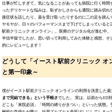
仕事が忙しすぎて、気になることがあっても病院に行く時間す
ったデリケートな悩みは、恥ずかしさからも通院に踏み切れ
接症状を話したり、薬を受け取ったりするのに二の足を踏ん
ヤモヤが、日々のパフォーマンスまで下げてしまっていると
駅前クリニック オンライン」。医療のデジタル化が進む中
半信半疑でしたが、思い切って利用してみた体験と感想、そ
的にレビューします！
どうして「イースト駅前クリニック オ
と第一印象～
僕がイースト駅前クリニック オンラインの利用を決意した最
まで完結できる」という手軽さ
でした。 実は、以前からE
どこも「来院必須」「時間の縛りがきつい」といった状態。
極的な気持ちが勝り、結局ズルズルと先延ばしにしてしまっ