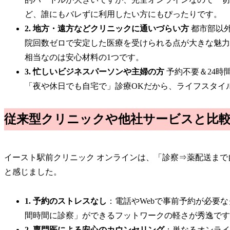
ど、誰にもバレずに利用したい方にもぴったりです。
2. 地方・遠方などクリニックに通いづらい方
都市部以
院回数ゼロで安定した医療を受けられる点が大きな魅力
相当なのは安心材料の1つです。
3. 忙しいビジネスパーソンや主婦の方
予約不要＆24時
「夜や休日でも自宅で」診療OKだから、ライフスタイ
従来型クリニックや他社サービスと比
イースト駅前クリニック オンラインは、「診察⇒薬配送ま
と感じました。
1. 予約のストレスなし
：電話やWebで事前予約が必要
間時間に診察」ができるフットワークの軽さが秀逸です
2. 専門医による安心のカウンセリング
：単なるオンライ