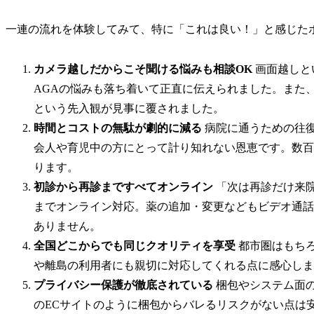
一連の流れを体験してみて、特に「これは良い！」と感じた
カメラ越しだからこそ聞ける悩みも相談OK
画面越しと
AGAの悩みも落ち着いて正直に伝えられました。また
という先入観が見事に覆されました。
時間とコストの無駄が劇的に減る
病院に通うための往
会人や育児中の方にとって計り知れない恩恵です。数百
ります。
初診から再診まですべてオンライン
「次は再診だけ来
までオンライン対応。薬の追加・変更などもビデオ通話
ありません。
全国どこからでも同じクオリティを享受
都市圏はもち
や離島の利用者にも親切に対応してくれる点に感心しま
プライバシー保護が徹底されている
梱包やシステム面
のECサイトのように梱包からバレるリスクがない点は