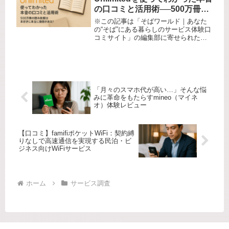
の口コミと活用術──500万冊の
読み放題は本好きに本当に価値
※この記事は「そばワールド｜あなた
がある？
の“そば”にある暮らしのサービス体験口
コミサイト」の編集部に寄せられた各
商品・サービスへの口コミ「もっと手
軽に、しかもお財布にやさしくたくさ
ん本が読めないかな？」 誰しも一度は
こんな悩みを持ったことがあるの...
「月々のスマホ代が高い…」そんな悩
みに革命をもたらすmineo（マイネ
オ）体験レビュー
【口コミ】famifiポケットWiFi：契約縛
りなしで高速通信を実現する民泊・ビ
ジネス向けWiFiサービス
ホーム
サービス調査