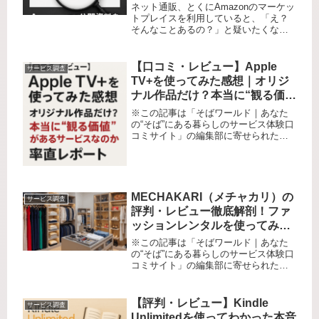
調査！
ネット通販、とくにAmazonのマーケッ
トプレイスを利用していると、「え？
そんなことあるの？」と疑いたくなる
ようなトラブル話をたまに耳にしま
す。僕も普段はAmazonを信用して気軽
に買い物していますが、先日とある記
【口コミ・レビュー】Apple
サービス調査
事に目が留まりました。タイ...
TV+を使ってみた感想｜オリジ
ナル作品だけ？本当に“観る価
値”があるサービスなのか率直レ
※この記事は「そばワールド｜あなた
ポート
の“そば”にある暮らしのサービス体験口
コミサイト」の編集部に寄せられた各
商品・サービスへの口コミ「観たいド
ラマがなかなか見つからない」「サブ
スクが多すぎて迷う」「広告にうんざ
り、自分のペースで良質な映画を楽...
MECHAKARI（メチャカリ）の
サービス調査
評判・レビュー徹底解剖！ファ
ッションレンタルを使ってみた
正直な口コミ体験
※この記事は「そばワールド｜あなた
の“そば”にある暮らしのサービス体験口
コミサイト」の編集部に寄せられた各
商品・サービスへの口コミ「また新し
い服が欲しい。でもクローゼットはパ
ンパン、流行も毎年変わる…。」 ファ
【評判・レビュー】Kindle
サービス調査
ッション好きには“欲しい悩み”...
Unlimitedを使ってわかった本音