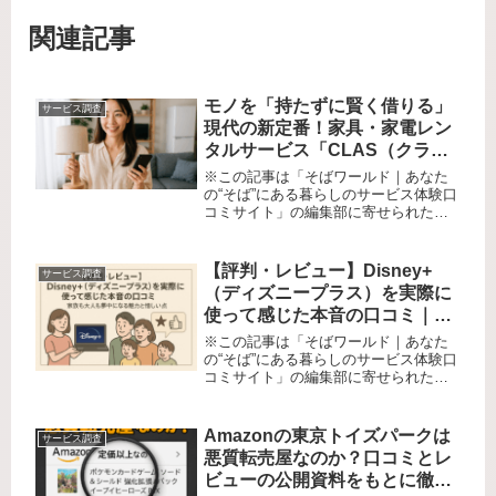
関連記事
モノを「持たずに賢く借りる」
サービス調査
現代の新定番！家具・家電レン
タルサービス「CLAS（クラ
ス）」徹底口コミレポート
※この記事は「そばワールド｜あなた
の“そば”にある暮らしのサービス体験口
コミサイト」の編集部に寄せられた各
商品・サービスへの口コミ「引越し直
後なのに資金が底をついて家具まで手
が回らない…」「単身赴任で短期間し
【評判・レビュー】Disney+
サービス調査
か必要ないのに買うのはもったいな...
（ディズニープラス）を実際に
使って感じた本音の口コミ｜家
族も大人も夢中になる魅力と惜
※この記事は「そばワールド｜あなた
しい点
の“そば”にある暮らしのサービス体験口
コミサイト」の編集部に寄せられた各
商品・サービスへの口コミです。「動
画配信サービスって色々ありすぎて、
正直どれを選べばいいの？」 そんな私
Amazonの東京トイズパークは
サービス調査
が、子どもから大人まで話題の映...
悪質転売屋なのか？口コミとレ
ビューの公開資料をもとに徹底