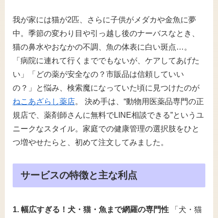
我が家には猫が2匹、さらに子供がメダカや金魚に夢
中。季節の変わり目や引っ越し後のナーバスなとき、
猫の鼻水やおなかの不調、魚の体表に白い斑点…。
「病院に連れて行くまででもないが、ケアしてあげた
い」「どの薬が安全なの？市販品は信頼していい
の？」と悩み、検索魔になっていた頃に見つけたのが
ねこあざらし薬店
。 決め手は、“動物用医薬品専門の正
規店で、薬剤師さんに無料でLINE相談できる”というユ
ニークなスタイル。家庭での健康管理の選択肢をひと
つ増やせたらと、初めて注文してみました。
サービスの特徴と主な利点
1. 幅広すぎる！犬・猫・魚まで網羅の専門性
「犬・猫