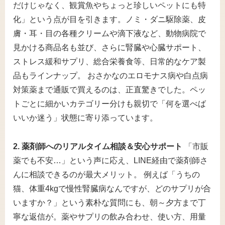
だけじゃなく、観賞魚やちょっと珍しいペットにも特
化」という点が目を引きます。ノミ・ダニ駆除薬、皮
膚・耳・目の各種クリームや滴下液など、動物病院で
見かける商品名も並び、さらに腎臓や心臓サポート、
ストレス緩和サプリ、総合栄養食等、日常的なケア製
品もラインナップ。 おさかなのエロモナス病や白点病
対策薬まで通販で買えるのは、正直驚きでした。ペッ
トごとに細かいカテゴリー分けも親切で「何を選べば
いいか迷う」状態に寄り添っています。
2. 薬剤師へのリアルタイム相談＆安心サポート
「市販
薬でも不安…」という声に応え、LINE経由で薬剤師さ
んに相談できるのが最大メリット。 例えば「うちの
猫、体重4kgで慢性腎臓病なんですが、どのサプリが合
いますか？」という素朴な質問にも、朝～夕方まで丁
寧な返信が。薬やサプリの飲み合わせ、使い方、用量