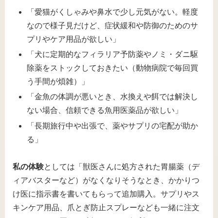
「愛猫がくしゃみや鼻水で少し元気がない。軽度
なので様子見だけど、症状緩和や防御のためのサ
プリやケア用品が欲しい」
「犬に定期的なフィラリア予防薬やノミ・ダニ駆
除薬をストックしておきたい（動物病院で毎回買
う手間が煩雑）」
「金魚の体調が悪いとき、水換えや餌では解決し
ない場合、信頼できる魚用医薬品が欲しい」
「長期旅行中や出張で、薬やサプリの宅配が助か
る」
私の体験
としては「獣医さんに処方された胃腸薬（デ
ィアバスターなど）がなくなりそうなとき、かかりつ
け医に指示書を書いてもらって追加購入。サプリやス
キンケア用品、爪とぎ防止スプレーなども一緒に注文