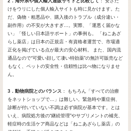
2．海外系や個人輸入通販サイトと比較して
： 安さだ
けをウリにした個人輸入サイトも時に見かけます。た
だ、偽物・粗悪品や、購入後のトラブル（成分違い・
副作用）の不安が大きすぎ…。実際、「運悪く届かな
い」「怪しい日本語サポート」の事例も。 「ねこあざ
らし薬店」は日本の正規店・有資格者運営で、市場適
正化を掲げている点が最大の安心材料。 また、国内流
通品なので“可愛い顔して凄い特効薬”の無許可販売など
もなく、ペットの安全性・信頼性は比べ物になりませ
ん。
3．動物病院とのバランス
： もちろん「すべての治療
をネットショップで…」は難しい。緊急時や重症例、
診断が付いていない不調は必ず病院が基本です。とは
いえ、病院処方後の“継続管理”やサプリメントの補充、
軽症時の生活ケア商品などは「ねこあざらし薬店」の