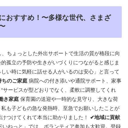
におすすめ！〜多様な世代、さまざ
〜
し、ちょっとした外出サポートで生活の質が格段に向
会的孤立の予防や生きがいづくりにつながると感じま
みしい時に気軽に話せる人がいるのは安心」と言って
持ちのご家庭
病院への付き添いや通院サポート、家事
“サービスが型どおりでなく、柔軟に調整してくれ
働き家庭
保育園の送迎や一時的な見守り、大きな荷
。私も子どもの急な発熱時、至急でお願いしたことが
駆けつけてくれて本当に助かりました！
✔地域に貢献
伝いねっと」では、ボランティア参加も大歓迎。登録