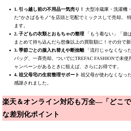
1. 引っ越し前の不用品一気売り！
大型冷蔵庫・洗濯機
た“かさばるモノ”を店頭と宅配でミックスして売却。
ます。
2. 子どもの衣類とおもちゃの整理
「もう着ない」「遊
まとめて持ち込んだら想像以上の買取額に！その分で新
3. 季節ごとの服入れ替えや断捨離
「流行じゃなくなっ
バッグ、一斉売却。ついでにTREFAC FASHIONで
ャンペーンがあるときに狙えば、さらにお得です。
4. 祖父母宅の生前整理サポート
祖父母が使わなくなっ
感謝されました。
楽天＆オンライン対応も万全―「どこ
な差別化ポイント