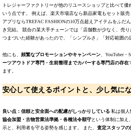
トレジャーファクトリーが他のリユースショップと比べて優
いう点です。 例えば、楽天市場店なら新品家電もセット販売
アプリならTREFAC FASHIONの10万点超えアイテム
き完結。 競合の某大手チェーンでは「店舗数が少なく、売
つまづいた経験があったので、「シンプルさ」「対応範囲の
他にも、
頻繁なプロモーションやキャンペーン
、YouTub
ーツアウトドア専門・生前整理までカバーする専門店の存在
ます。
安心して使えるポイントと、少し気に
良い点：信頼と安全面への配慮がしっかりしている
私は個人
協会加盟・古物営業法準拠・各種法令順守
という体制に加え
示と、利用者を守る姿勢を感じます。 また、
査定スタッフの