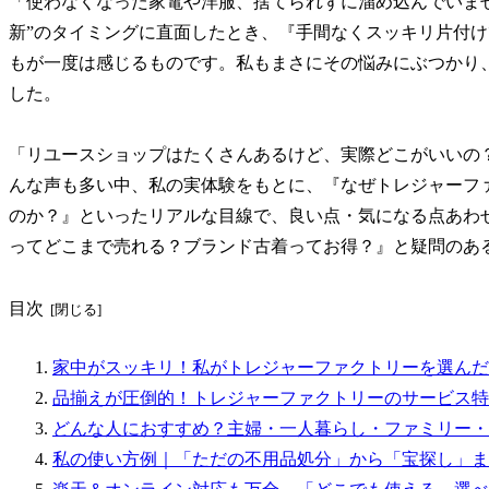
「使わなくなった家電や洋服、捨てられずに溜め込んでいま
新”のタイミングに直面したとき、『手間なくスッキリ片付
もが一度は感じるものです。私もまさにその悩みにぶつかり
した。
「リユースショップはたくさんあるけど、実際どこがいいの
んな声も多い中、私の実体験をもとに、『なぜトレジャーフ
のか？』といったリアルな目線で、良い点・気になる点あわ
ってどこまで売れる？ブランド古着ってお得？』と疑問のあ
目次
家中がスッキリ！私がトレジャーファクトリーを選んだ
品揃えが圧倒的！トレジャーファクトリーのサービス特
どんな人におすすめ？主婦・一人暮らし・ファミリー・
私の使い方例｜「ただの不用品処分」から「宝探し」ま