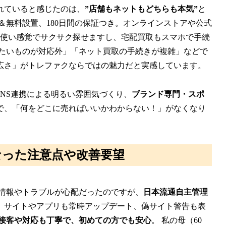
れていると感じたのは、
”店舗もネットもどちらも本気”
と
＆無料設置、180日間の保証つき。オンラインストアや公式
をふだん使い感覚でサクサク探せますし、宅配買取もスマホで手続
りたいものが対応外」「ネット買取の手続きが複雑」などで
広さ」がトレファクならではの魅力だと実感しています。
er・SNS連携による明るい雰囲気づくり、
ブランド専門・スポ
で、「何をどこに売ればいいかわからない！」がなくなり
なった注意点や改善要望
情報やトラブルが心配だったのですが、
日本流通自主管理
、サイトやアプリも常時アップデート、偽サイト警告も表
接客や対応も丁寧で、初めての方でも安心
。 私の母（60