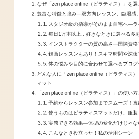
なぜ「zen place online（ピラティス
豊富な特徴と強み―双方向レッスン、臨場感
1. スタジオ級の指導がそのまま自宅へ―
2. 毎日1万本以上…好きなときに選べる多
3. インストラクターの質の高さ―国際資
4. 録画レッスンもあり！スキマ時間や深
5. 体の悩みや目的に合わせて選べるプロ
どんな人に「zen place online（ピ
ィット
「zen place online（ピラティス）」
1. 予約からレッスン参加までスムーズ！
2. 使うものはピラティスマットだけ、服
3. 実感できる効果—体型の変化だけじゃ
4. こんなとき役立った！私の活用シーン