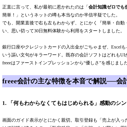
正直に言って、私が最初に惹かれたのは「
会計知識ゼロでも
簡単！」というネットの噂も本当なのか半信半疑でした。
でも、開業直後で右も左もわからず、とにかく『簡単・自動
い、思い切って30日無料体験から利用をスタートしました。
銀行口座やクレジットカードの入出金がごちゃまぜ、Excel
いう謳い文句がキラーワード。既存の会計ソフトはどれもUI
freeeはファーストインプレッションから“優しさ”を感じまし
freee会計の主な特徴を本音で解説─
1. 「何もわからなくてもはじめられる」感動のシ
画面のガイド表示がとにかく親切。取引登録も「売上が入った