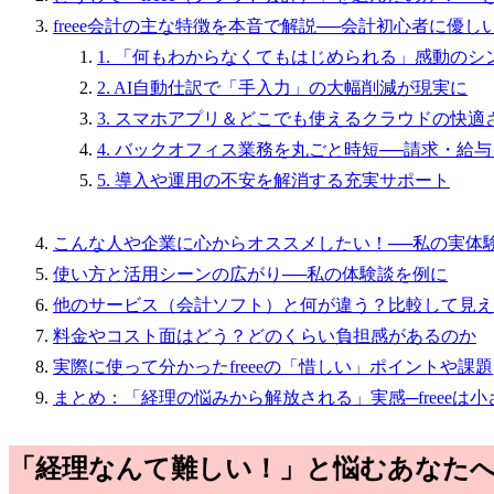
freee会計の主な特徴を本音で解説──会計初心者に優
1. 「何もわからなくてもはじめられる」感動のシ
2. AI自動仕訳で「手入力」の大幅削減が現実に
3. スマホアプリ＆どこでも使えるクラウドの快適
4. バックオフィス業務を丸ごと時短──請求・給
5. 導入や運用の不安を解消する充実サポート
こんな人や企業に心からオススメしたい！──私の実体
使い方と活用シーンの広がり──私の体験談を例に
他のサービス（会計ソフト）と何が違う？比較して見えたf
料金やコスト面はどう？どのくらい負担感があるのか
実際に使って分かったfreeeの「惜しい」ポイントや課題
まとめ：「経理の悩みから解放される」実感─freeeは
「経理なんて難しい！」と悩むあなたへ─