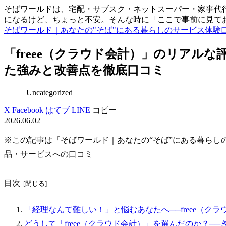
そばワールドは、宅配・サブスク・ネットスーパー・家事代行
になるけど、ちょっと不安。そんな時に「ここで事前に見て
そばワールド｜あなたの"そば"にある暮らしのサービス体験
「freee（クラウド会計）」のリアル
た強みと改善点を徹底口コミ
Uncategorized
X
Facebook
はてブ
LINE
コピー
2026.06.02
※この記事は「そばワールド｜あなたの“そば”にある暮らし
品・サービスへの口コミ
目次
「経理なんて難しい！」と悩むあなたへ──freee（ク
どうして「freee（クラウド会計）」を選んだのか？─