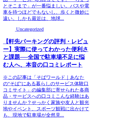
とそこまで」が一番悩ましい。バスや電
車を待つほどでもないし、歩くと微妙に
遠い。しかも最近は、地球...
Uncategorized
【軒先パーキングの評判・レビュ
ー】実際に使ってわかった便利さ
と課題──全国で駐車場不足に悩
む人へ、本音の口コミレポート
※この記事は「そばワールド｜あなた
の“そば”にある暮らしのサービス体験口
コミサイト」の編集部に寄せられた各商
品・サービスへの口コミこんな経験はあ
りませんか？せっかく家族や友人と観光
地やイベント、スポーツ観戦に出かけて
も、現地で駐車場が全然見...