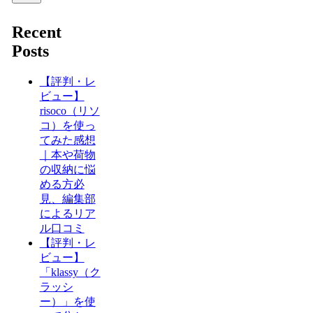
Recent
Posts
【評判・レ
ビュー】
risoco（リソ
コ）を使っ
てみた感想
｜本や荷物
の収納に悩
める方必
見、編集部
によるリア
ル口コミ
【評判・レ
ビュー】
「klassy（ク
ラッシ
ー）」を使