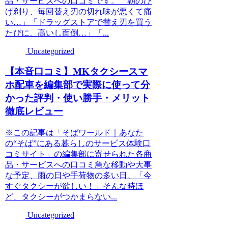
品・サービスへの口コミです。「朝のひ
げ剃り、毎回替え刃の切れ味が悪くて痛
い…」「ドラッグストアで替え刃を買う
たびに、高いし面倒…」「...
Uncategorized
【本音口コミ】MKタクシースマ
ホ配車を編集部で実際に使って分
かった評判・使い勝手・メリット
徹底レビュー
※この記事は「そばワールド｜あなた
の“そば”にある暮らしのサービス体験口
コミサイト」の編集部に寄せられた各商
品・サービスへの口コミ急な移動や大事
な予定、雨の日や手荷物の多い日、「今
すぐタクシーが欲しい！」そんな時ほ
ど、タクシーがつかまらない...
Uncategorized