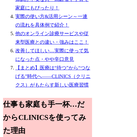
家庭にもぴったり！
実際の使い方&活用シーン～一連
の流れを具体例で紹介！
他のオンライン診療サービスや従
来型医療との違い・強みはここ！
改善してほしい…実際に使って気
になった点・やや辛口意見
【まとめ】医療は“待つ”から“つな
げる”時代へ――CLINICS（クリニ
クス）がもたらす新しい医療習慣
仕事も家庭も手一杯…だ
からCLINICSを使ってみ
た理由