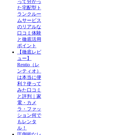
って分かっ
た宅配型ト
ランクルー
ムサービス
のリアルな
口コミ体験
と徹底活用
ポイント
【徹底レビ
ュー】
Rentio（レ
ンティオ）
は本当に便
利？使って
みた口コミ
と評判｜家
電・カメ
ラ・ファッ
ション何で
もレンタ
ル！
圧倒的なレ