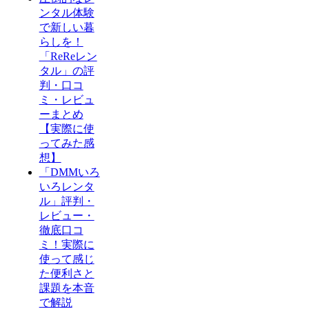
ンタル体験
で新しい暮
らしを！
「ReReレン
タル」の評
判・口コ
ミ・レビュ
ーまとめ
【実際に使
ってみた感
想】
「DMMいろ
いろレンタ
ル」評判・
レビュー・
徹底口コ
ミ！実際に
使って感じ
た便利さと
課題を本音
で解説