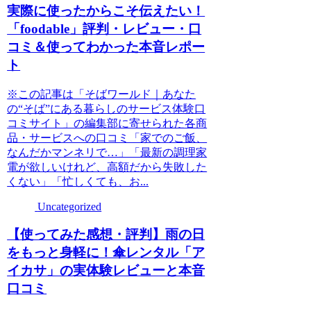
実際に使ったからこそ伝えたい！
「foodable」評判・レビュー・口
コミ＆使ってわかった本音レポー
ト
※この記事は「そばワールド｜あなた
の“そば”にある暮らしのサービス体験口
コミサイト」の編集部に寄せられた各商
品・サービスへの口コミ「家でのご飯、
なんだかマンネリで…」「最新の調理家
電が欲しいけれど、高額だから失敗した
くない」「忙しくても、お...
Uncategorized
【使ってみた感想・評判】雨の日
をもっと身軽に！傘レンタル「ア
イカサ」の実体験レビューと本音
口コミ