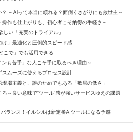
か？ ～AIって本当に頼れる？面倒くさがりにも救世主～
～操作も仕上がりも、初心者こそ納得の手軽さ～
欲しい「充実のトライアル」
向け」最適化と圧倒的スピード感
どこで」でも活用できる
インも苦手」な人こそ手に取るべき理由～
ずスムーズに使えるプロセス設計
語現場主義と、誰のためでもある「敷居の低さ」
ろ～良い意味で“ツール”感が強いサービスゆえの課題
トバランス！イルシルは新定番AIツールになる予感