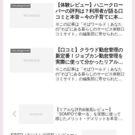
ない…いざ「勉強しなきゃ」と思って
【体験レビュー】ハニークロー
Uncategorized
も、やる気が続かなかったり、自分...
バーの評判は？利用者が語る口
コミと本音～今の子育てに本当
に役立つサービスなのか徹底検
※この記事は「そばワールド｜あなた
証してみた～
の“そば”にある暮らしのサービス体験口
コミサイト」の編集部に寄せられた各
商品・サービスへの口コミ「仕事が急
に入ったけど子どもの預け先が見つか
らない」「預かり保育もいっぱい…」
【口コミ】クラウド勤怠管理の
Uncategorized
「うちの子、今日は熱が出て保育園...
新定番！ジョブカン勤怠管理を
実際に使って分かったリアルな
評判・レビュー
※この記事は「そばワールド｜あなた
の“そば”にある暮らしのサービス体験口
コミサイト」の編集部に寄せられた各
商品・サービスへの口コミです。「う
ちの勤怠管理、もっとラクにならない
の？」在宅ワークの浸透やフレックス
タイム制の導入で、労務管理がます...
【リアルな評判&徹底レビュー】
「SOMPOで乗ーる」を実際に使って
感じたメリット・デメリットを本音で
口コミします！
KINTO（キント）の評判・レビュー・