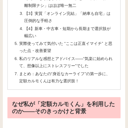
離制限ナシ」はほぼ唯一無二
【3】実質「オンライン完結」「納車も自宅」は
圧倒的な手軽さ
【4】新車・中古車・短期から長期まで選択肢が
幅広い
実際使ってみて気付いた “ここは正直イマイチ” と思
った点・改善要望
私のリアルな感想とアドバイス――“気楽に始められ
て、想像以上にストレスフリー”でした
まとめ：あなたの“身近なカーライフ”の第一歩に、
定額カルモくんは有力な選択肢！
なぜ私が「定額カルモくん」を利用した
のか――そのきっかけと背景