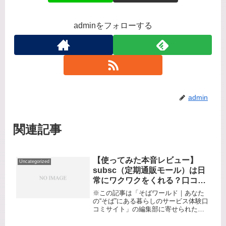
adminをフォローする
admin
関連記事
【使ってみた本音レビュー】
Uncategorized
subsc（定期通販モール）は日
常にワクワクをくれる？口コ
ミ・評判・体験談
※この記事は「そばワールド｜あなた
の“そば”にある暮らしのサービス体験口
コミサイト」の編集部に寄せられた各
商品・サービスへの口コミ皆さん、毎
月のお買い物が「作業」や「面倒なル