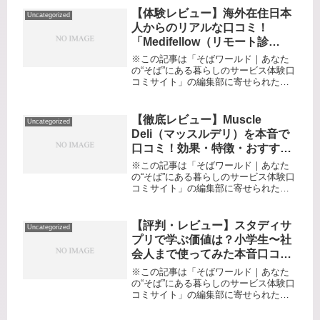
ーティン」になってはいませんか？
【体験レビュー】海外在住日本
Uncategorized
「もっと新しいものに出会いたい」
人からのリアルな口コミ！
「...
「Medifellow（リモート診
療）」の評判・活用シーン・メ
※この記事は「そばワールド｜あなた
リットを徹底レポート
の“そば”にある暮らしのサービス体験口
コミサイト」の編集部に寄せられた各
商品・サービスへの口コミ慣れない海
外生活で体調を崩したとき、現地の言
葉も分からないし、正確な医療情報や
【徹底レビュー】Muscle
Uncategorized
診察をどう受ければいいか不安…。...
Deli（マッスルデリ）を本音で
口コミ！効果・特徴・おすすめ
活用法から気になる点まで体験
※この記事は「そばワールド｜あなた
談を大公開
の“そば”にある暮らしのサービス体験口
コミサイト」の編集部に寄せられた各
商品・サービスへの口コミジムに通っ
ている方、家でのトレーニングを頑張
る方、または「ダイエットしたい！で
【評判・レビュー】スタディサ
Uncategorized
も毎日食事の準備が大変…」と悩ん...
プリで学ぶ価値は？小学生〜社
会人まで使ってみた本音口コミ
体験
※この記事は「そばワールド｜あなた
の“そば”にある暮らしのサービス体験口
コミサイト」の編集部に寄せられた各
商品・サービスへの口コミ勉強が続か
ない…子どもが塾に通う時間もお金も