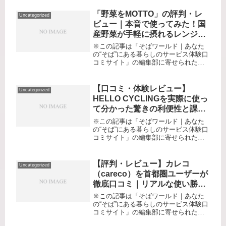
大好き。でも健康が気になる、ダイエ
ット中でも罪悪感なくスイーツを楽し
「野菜をMOTTO」の評判・レ
Uncategorized
みたい、アレルギーや体質に配慮し...
ビュー｜本音で使ってみた！国
産野菜が手軽に摂れるレンジカ
ップスープの徹底口コミ
※この記事は「そばワールド｜あなた
の“そば”にある暮らしのサービス体験口
コミサイト」の編集部に寄せられた各
商品・サービスへの口コミ健康と時短
の両立って本当にできる？野菜不足・
忙しさの悩みに届いた救世主「野菜を
【口コミ・体験レビュー】
Uncategorized
MOTTO」毎日の食卓、「今日は...
HELLO CYCLINGを実際に使っ
て分かった驚きの利便性と課題
～都市生活を変えるシェアサイ
※この記事は「そばワールド｜あなた
クルサービスの本音
の“そば”にある暮らしのサービス体験口
コミサイト」の編集部に寄せられた各
商品・サービスへの口コミです。駅か
らオフィスやカフェまで微妙に遠い、
休日や旅先で電車やバスの本数を気に
【評判・レビュー】カレコ
Uncategorized
したくない――そんな日々の「移動...
（careco）を首都圏ユーザーが
徹底口コミ｜リアルな使い勝
手・おすすめポイント・気にな
※この記事は「そばワールド｜あなた
る弱点も本音で解説！
の“そば”にある暮らしのサービス体験口
コミサイト」の編集部に寄せられた各
商品・サービスへの口コミ「マイカー