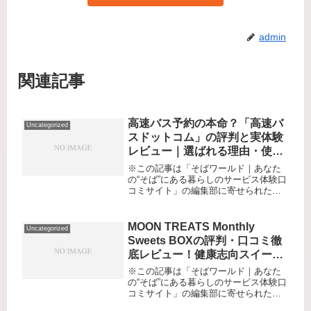
admin
関連記事
高速バス予約の本命？「高速バ
Uncategorized
スドットコム」の評判と実体験
レビュー｜選ばれる理由・使い
勝手・気になる点も徹底レポ！
※この記事は「そばワールド｜あなた
の“そば”にある暮らしのサービス体験口
コミサイト」の編集部に寄せられた各
商品・サービスへの口コミ「安くて便
利な移動手段を探しているけれど、鉄
道や飛行機は予算オーバー…」「バス
MOON TREATS Monthly
Uncategorized
予約サイトが多すぎて、どれを選べ...
Sweets BOXの評判・口コミ徹
底レビュー！健康志向スイーツ
定期便を使ってみた本音とおす
※この記事は「そばワールド｜あなた
すめポイント
の“そば”にある暮らしのサービス体験口
コミサイト」の編集部に寄せられた各
商品・サービスへの口コミ甘いものが