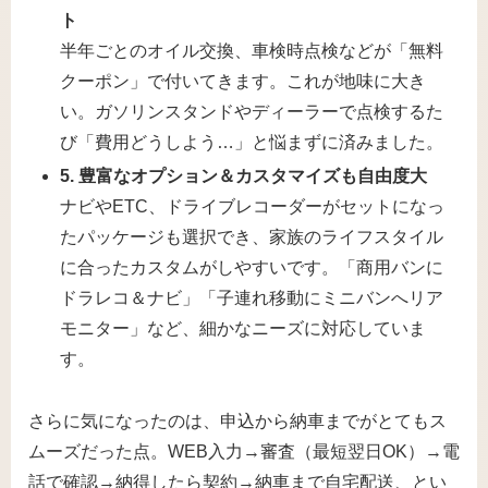
ト
半年ごとのオイル交換、車検時点検などが「無料
クーポン」で付いてきます。これが地味に大き
い。ガソリンスタンドやディーラーで点検するた
び「費用どうしよう…」と悩まずに済みました。
5. 豊富なオプション＆カスタマイズも自由度大
ナビやETC、ドライブレコーダーがセットになっ
たパッケージも選択でき、家族のライフスタイル
に合ったカスタムがしやすいです。「商用バンに
ドラレコ＆ナビ」「子連れ移動にミニバンへリア
モニター」など、細かなニーズに対応していま
す。
さらに気になったのは、申込から納車までがとてもス
ムーズだった点。WEB入力→審査（最短翌日OK）→電
話で確認→納得したら契約→納車まで自宅配送、とい