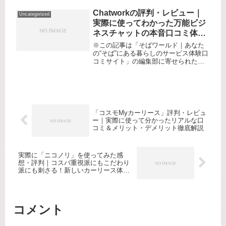
がなくても、“今すぐ車が使えたら”と思
ったことはありませんか？都心暮らし
Chatworkの評判・レビュー｜
Uncategorized
やセカンドカー需要、突然のお...
実際に使ってわかった万能ビジ
ネスチャットの本音口コミ体験
記
※この記事は「そばワールド｜あなた
の“そば”にある暮らしのサービス体験口
コミサイト」の編集部に寄せられた各
商品・サービスへの口コミ「メールで
の連絡が遅くてイライラする」「短時
間で複数メンバーとスムーズにやり取
りしたい」「社外メンバーとも安全...
「コスモMyカーリース」評判・レビュ
ー｜実際に使って分かったリアルな口
コミ＆メリット・デメリット徹底解説
実際に「ニコノリ」を使ってみた感
想・評判｜コスパ重視派にもこだわり
派にも刺さる！新しいカーリース体験
を徹底レビュー
コメント