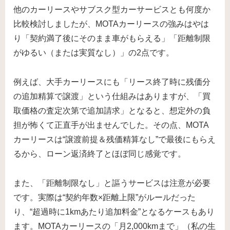
他のカーリースやサブスク型カーサービスとも何度か
比較検討しましたが、MOTAカーリースの強みはやは
り「契約満了後にそのまま車がもらえる」「距離制限
がゆるい（または実質なし）」の2点です。
例えば、大手カーリースにも「リース終了時に残価分
の追加精算で譲渡」という仕組みはありますが、「買
取価格の査定次第で追加請求」となると、想定外の負
担が怖くて正直手が出ませんでした。その点、MOTA
カーリースは“譲渡前提＆残価精算なし”で最後にもらえ
るから、ローン返済終了とほぼ同じ感覚です。
また、「距離制限なし」と謳うサービスは注意が必要
です。実際は“契約年数×距離上限”がルールだった
り、“超過時に1kmあたり追加料金”となるケースもあり
ます。MOTAカーリースの「月2,000kmまで」（私の生