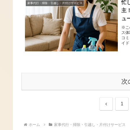
忙
家事代行・掃除・引越し・片付けサービス
主
ュ
※こ
ス体
コミ
イド
次
前
1
へ
ホーム
家事代行・掃除・引越し・片付けサービス