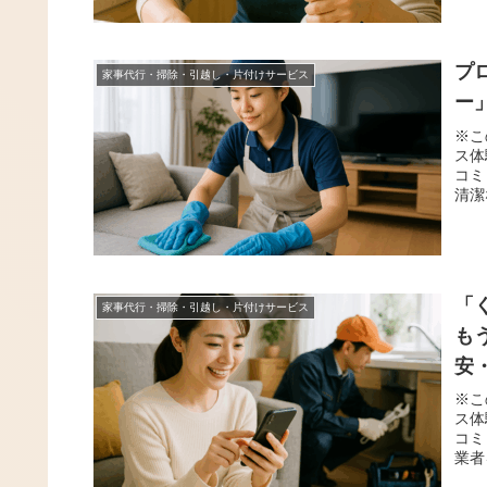
プ
家事代行・掃除・引越し・片付けサービス
ー
※こ
ス体
コミ
清潔
「
家事代行・掃除・引越し・片付けサービス
も
安
※こ
ス体
コミ
業者