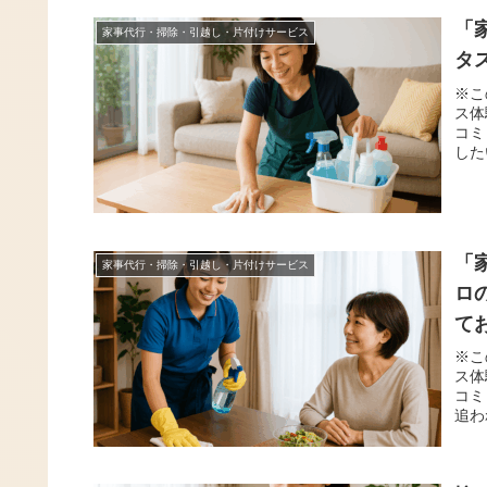
「
家事代行・掃除・引越し・片付けサービス
タ
※こ
ス体
コミ
した
「
家事代行・掃除・引越し・片付けサービス
ロ
て
※こ
ス体
コミ
追わ