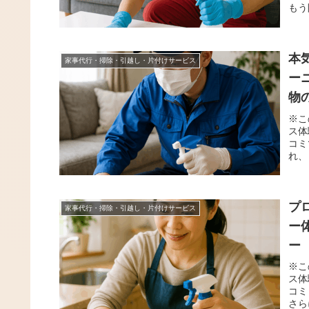
もう
本
家事代行・掃除・引越し・片付けサービス
ー
物
※こ
ス体
コミ
れ、
プ
家事代行・掃除・引越し・片付けサービス
ー
ー
※こ
ス体
コミ
さら