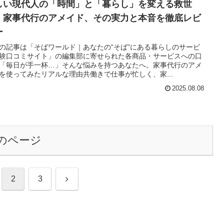
しい現代人の「時間」と「暮らし」を変える救世
！家事代行のアメイド、その実力と本音を徹底レビ
ー
の記事は「そばワールド｜あなたの“そば”にある暮らしのサービ
験口コミサイト」の編集部に寄せられた各商品・サービスへの口
「毎日が手一杯…」そんな悩みを持つあなたへ。家事代行のアメ
を使ってみたリアルな理由共働きで仕事が忙しく、家...
2025.08.08
のページ
次
2
3
へ