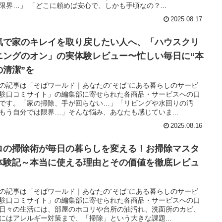
限界…」 「どこに頼めば安心で、しかも手頃なの？...
2025.08.17
気で家のキレイを取り戻したい人へ、「ハウスクリ
ニングのオン」の実体験レビュー〜忙しい毎日に“本
の清潔”を
の記事は「そばワールド｜あなたの“そば”にある暮らしのサービ
験口コミサイト」の編集部に寄せられた各商品・サービスへの口
です。「家の掃除、手が回らない…」「リビングや水回りの汚
もう自分では限界…」そんな悩み、あなたも感じていま...
2025.08.16
ロの掃除術が毎日の暮らしを変える！お掃除マスタ
体験記～本当に使える理由とその価値を徹底レビュ
の記事は「そばワールド｜あなたの“そば”にある暮らしのサービ
験口コミサイト」の編集部に寄せられた各商品・サービスへの口
日々の生活には、部屋のホコリや台所の油汚れ、洗面所のカビ、
にはアレルギー対策まで、「掃除」という大きな課題...