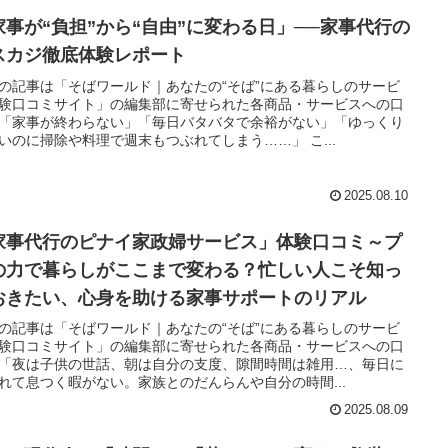
家事が“負担”から“自由”に変わる日」──家事代行の
スカジ徹底体験レポート
の記事は「そばワールド｜あなたの“そば”にある暮らしのサービ
験口コミサイト」の編集部に寄せられた各商品・サービスへの口
「家事が終わらない」「毎日バタバタで余裕がない」「ゆっくり
いのに掃除や料理で週末もつぶれてしまう……」 こ...
2025.08.10
家事代行のピナイ家政婦サービス」体験口コミ～プ
の力で暮らしがここまで変わる？忙しい人こそ知っ
おきたい、心身を助ける家事サポートのリアル
の記事は「そばワールド｜あなたの“そば”にある暮らしのサービ
験口コミサイト」の編集部に寄せられた各商品・サービスへの口
「夜は子供の世話、朝は自分の支度、隙間時間は雑用…、毎日に
れて息つく暇がない。家族とのだんらんや自分の時間...
2025.08.09