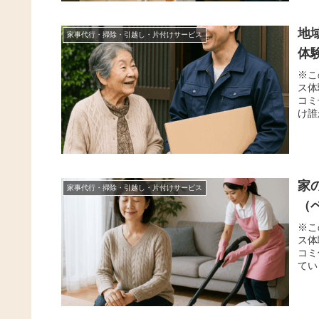
地
家事代行・掃除・引越し・片付けサービス
体
※こ
ス体
コミ
け誰
家
家事代行・掃除・引越し・片付けサービス
（
※こ
ス体
コミ
てい