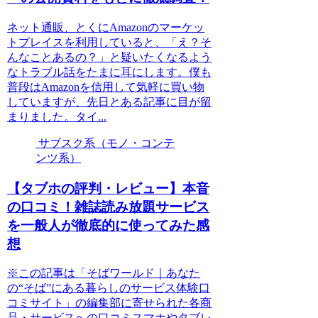
ネット通販、とくにAmazonのマーケッ
トプレイスを利用していると、「え？そ
んなことあるの？」と疑いたくなるよう
なトラブル話をたまに耳にします。僕も
普段はAmazonを信用して気軽に買い物
していますが、先日とある記事に目が留
まりました。タイ...
サブスク系（モノ・コンテ
ンツ系）
【タブホの評判・レビュー】本音
の口コミ！雑誌読み放題サービス
を一般人が徹底的に使ってみた感
想
※この記事は「そばワールド｜あなた
の“そば”にある暮らしのサービス体験口
コミサイト」の編集部に寄せられた各商
品・サービスへの口コミスマホやタブレ