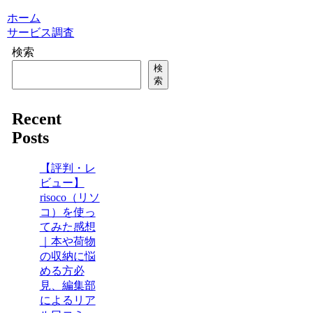
ホーム
サービス調査
検索
検
索
Recent
Posts
【評判・レ
ビュー】
risoco（リソ
コ）を使っ
てみた感想
｜本や荷物
の収納に悩
める方必
見、編集部
によるリア