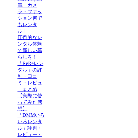
電・カメ
ラ・ファッ
ション何で
もレンタ
ル！
圧倒的なレ
ンタル体験
で新しい暮
らしを！
「ReReレン
タル」の評
判・口コ
ミ・レビュ
ーまとめ
【実際に使
ってみた感
想】
「DMMいろ
いろレンタ
ル」評判・
レビュー・