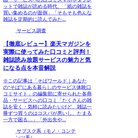
ットで雑誌が読める時代、「紙の雑誌を
買い集めるのが面倒」「そもそも色んな
雑誌を定期的に読んでみた...
サービス調査
【徹底レビュー】楽天マガジンを
実際に使ってみた口コミと評判！
雑誌読み放題サービスの魅力と気
になる点を本音解説
※この記事は「そばワールド｜あなた
の“そば”にある暮らしのサービス体験口
コミサイト」の編集部に寄せられた各商
品・サービスへの口コミ「たくさんの雑
誌を安く・気軽に読みたいけど、雑誌一
冊ずつ買うのはコスパが悪いし、たまる
一方で困る…」「外出先や...
サブスク系（モノ・コンテ
ンツ系）