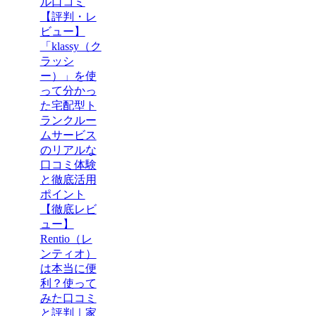
ル口コミ
【評判・レ
ビュー】
「klassy（ク
ラッシ
ー）」を使
って分かっ
た宅配型ト
ランクルー
ムサービス
のリアルな
口コミ体験
と徹底活用
ポイント
【徹底レビ
ュー】
Rentio（レ
ンティオ）
は本当に便
利？使って
みた口コミ
と評判｜家