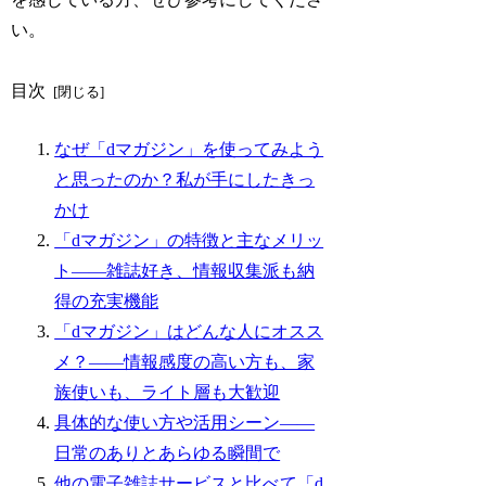
い。
目次
なぜ「dマガジン」を使ってみよう
と思ったのか？私が手にしたきっ
かけ
「dマガジン」の特徴と主なメリッ
ト――雑誌好き、情報収集派も納
得の充実機能
「dマガジン」はどんな人にオスス
メ？――情報感度の高い方も、家
族使いも、ライト層も大歓迎
具体的な使い方や活用シーン――
日常のありとあらゆる瞬間で
他の電子雑誌サービスと比べて「d