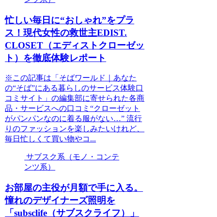
忙しい毎日に“おしゃれ”をプラ
ス！現代女性の救世主EDIST.
CLOSET（エディストクローゼッ
ト）を徹底体験レポート
※この記事は「そばワールド｜あなた
の“そば”にある暮らしのサービス体験口
コミサイト」の編集部に寄せられた各商
品・サービスへの口コミ“クローゼット
がパンパンなのに着る服がない…” 流行
りのファッションを楽しみたいけれど、
毎日忙しくて買い物やコ...
サブスク系（モノ・コンテ
ンツ系）
お部屋の主役が月額で手に入る。
憧れのデザイナーズ照明を
「subsclife（サブスクライフ）」