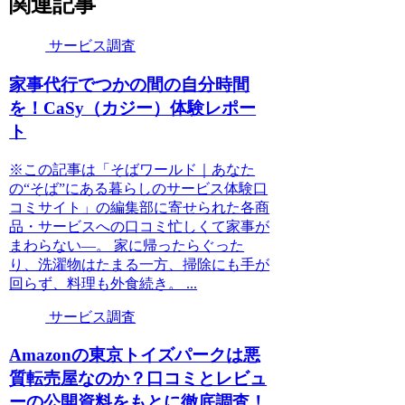
関連記事
サービス調査
家事代行でつかの間の自分時間
を！CaSy（カジー）体験レポー
ト
※この記事は「そばワールド｜あなた
の“そば”にある暮らしのサービス体験口
コミサイト」の編集部に寄せられた各商
品・サービスへの口コミ忙しくて家事が
まわらない―。 家に帰ったらぐった
り、洗濯物はたまる一方、掃除にも手が
回らず、料理も外食続き。 ...
サービス調査
Amazonの東京トイズパークは悪
質転売屋なのか？口コミとレビュ
ーの公開資料をもとに徹底調査！