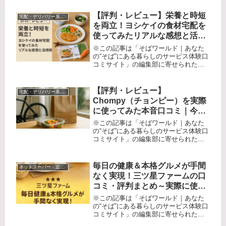
食品を自宅で楽しみたい」「忙しくて
スーパーに行く時間がない」――そん
【評判・レビュー】栄養と時短
宅配・デリバリー系サービス
な悩みを持つ方、多いのではないで...
を両立！ヨシケイの食材宅配を
使ってみたリアルな感想と活用
術
※この記事は「そばワールド｜あなた
の“そば”にある暮らしのサービス体験口
コミサイト」の編集部に寄せられた各
商品・サービスへの口コミ「今日の夕
飯、何にしよう…」毎日繰り返すメニ
ュー決めと買い物の面倒、さらに健康
【評判・レビュー】
宅配・デリバリー系サービス
への配慮まで、忙しい現代の家庭に...
Chompy（チョンピー）を実際
に使ってみた本音口コミ｜今注
目フードデリバリーのリアルな
※この記事は「そばワールド｜あなた
魅力と惜しい点を徹底解説
の“そば”にある暮らしのサービス体験口
コミサイト」の編集部に寄せられた各
商品・サービスへの口コミ忙しい日の
「ご飯どうしよう？」、外食気分だけ
ど人混みは避けたい、地元のお店を応
毎日の健康＆本格グルメが手間
ネットスーパー・定期宅配サービス
援したい——そんな現代人の悩みは...
なく実現！三ツ星ファームの口
コミ・評判まとめ～実際に使っ
て分かった強みとリアルな体験
※この記事は「そばワールド｜あなた
レビュー～
の“そば”にある暮らしのサービス体験口
コミサイト」の編集部に寄せられた各
商品・サービスへの口コミ仕事・家