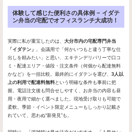
体験して感じた便利さの具体例 − イダテ
ン弁当の宅配でオフィスランチ大成功！
実際に私が重宝したのは、
大分市内の宅配専門弁当
「イダテン」
。会議用で「何かいつもと違う丁寧な仕
出しを頼みたい」と思い、エキテンデリバリーで口コ
ミ・配達エリア・値段・注文条件（何個から配達無料
かなど）を一括比較。最終的にイダテンを選び、
3人以
上の利用で配達料無料
という明確な条件も事前に把
握。電話注文後も問合せしやすく、お弁当の内容も昼
用・夜用で細かく選べました。現地受け取りも可能で
柔軟。季節・イベント限定メニューもしっかり記載さ
れていて、思わぬ“新発見”も。