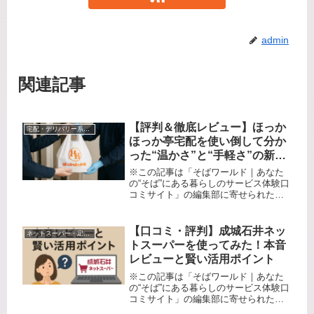
admin
関連記事
【評判＆徹底レビュー】ほっか
宅配・デリバリー系サービス
ほっか亭宅配を使い倒して分か
った“温かさ”と“手軽さ”の新提
案｜口コミで分かった本音の体
※この記事は「そばワールド｜あなた
験記
の“そば”にある暮らしのサービス体験口
コミサイト」の編集部に寄せられた各
商品・サービスへの口コミ＜毎日のご
はん、こんな“悩み”、ありませんか？＞
「忙しくてご飯を作る時間がとれな
【口コミ・評判】成城石井ネッ
ネットスーパー・定期宅配サービス
い」「温かいお弁当を家族みんな...
トスーパーを使ってみた！本音
レビューと賢い活用ポイント
※この記事は「そばワールド｜あなた
の“そば”にある暮らしのサービス体験口
コミサイト」の編集部に寄せられた各
商品・サービスへの口コミ「高品質な