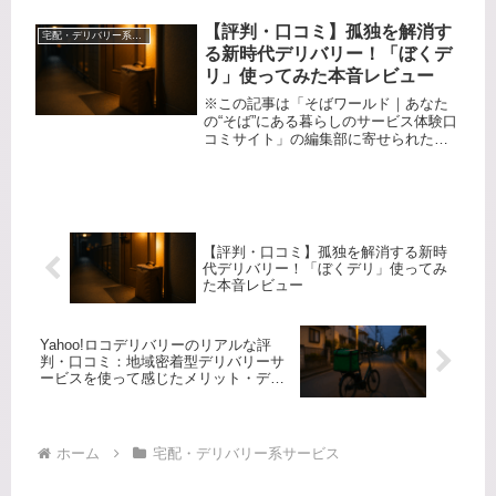
事・子育て…やることいっぱいの毎
日、「栄養バランスは気になるけど、
【評判・口コミ】孤独を解消す
宅配・デリバリー系サービス
献立を考えたり買い物や調理に時間を
る新時代デリバリー！「ぼくデ
使...
リ」使ってみた本音レビュー
※この記事は「そばワールド｜あなた
の“そば”にある暮らしのサービス体験口
コミサイト」の編集部に寄せられた各
商品・サービスへの口コミひとりご飯
や職場ランチ、あるいは友達との宅配
ごはん――そろそろみんなで美味しい
食事を囲みたいけど、デリバリーは...
【評判・口コミ】孤独を解消する新時
代デリバリー！「ぼくデリ」使ってみ
た本音レビュー
Yahoo!ロコデリバリーのリアルな評
判・口コミ：地域密着型デリバリーサ
ービスを使って感じたメリット・デメ
リット徹底レビュー
ホーム
宅配・デリバリー系サービス