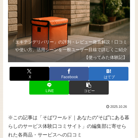
「エキテンデリバリー」の評判・レビュー徹底解説！口コミ
や使い方、活用シーンを一般ユーザー目線で詳しくご紹介
【使ってみた体験記】
X
Facebook
はてブ
LINE
コピー
2025.10.26
※この記事は「そばワールド｜あなたの“そば”にある暮
らしのサービス体験口コミサイト」の編集部に寄せら
れた各商品・サービスへの口コミ