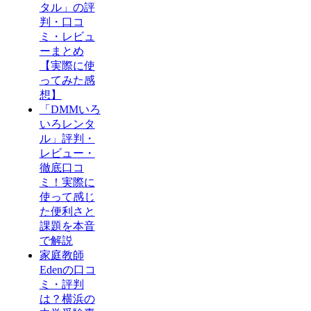
タル」の評
判・口コ
ミ・レビュ
ーまとめ
【実際に使
ってみた感
想】
「DMMいろ
いろレンタ
ル」評判・
レビュー・
徹底口コ
ミ！実際に
使って感じ
た便利さと
課題を本音
で解説
家庭教師
Edenの口コ
ミ・評判
は？横浜の