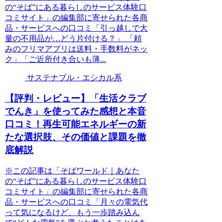
の“そば”にある暮らしのサービス体験口
コミサイト」の編集部に寄せられた各商
品・サービスへの口コミ「引っ越しで大
量の不用品が…どう片付ける？」 「頼
みのフリマアプリは送料・手数料がネッ
ク」「ご近所付き合いも薄...
サステナブル・エシカル系
【評判・レビュー】「生活クラブ
でんき」を使ってみた感想と本音
口コミ！再生可能エネルギーの新
たな選択肢、その価値と課題を徹
底解説
※この記事は「そばワールド｜あなた
の“そば”にある暮らしのサービス体験口
コミサイト」の編集部に寄せられた各商
品・サービスへの口コミ「月々の電気代
って気になるけど、もう一歩踏み込ん