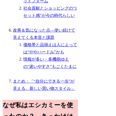
ットフォーム
社会貢献とショッピングの“1
セット感”が今の時代らしい
改善＆気になった点―使い続けて
見えてくる本音と課題
価格帯と品揃えは人によって
は“ややハードル”かも
情報が多い・多機能ゆえ
の“迷いやすさ”もごくたまに
まとめ：「“自分にできる一歩”が
見える、新しい買い物スタイル」
なぜ私はエシカミーを使