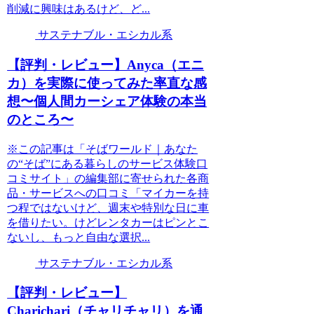
削減に興味はあるけど、ど...
サステナブル・エシカル系
【評判・レビュー】Anyca（エニ
カ）を実際に使ってみた率直な感
想〜個人間カーシェア体験の本当
のところ〜
※この記事は「そばワールド｜あなた
の“そば”にある暮らしのサービス体験口
コミサイト」の編集部に寄せられた各商
品・サービスへの口コミ「マイカーを持
つ程ではないけど、週末や特別な日に車
を借りたい。けどレンタカーはピンとこ
ないし、もっと自由な選択...
サステナブル・エシカル系
【評判・レビュー】
Charichari（チャリチャリ）を通