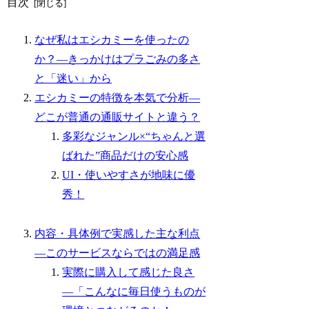
目次
なぜ私はエシカミーを使ったの
か？―きっかけはプラごみの多さ
と「迷い」から
エシカミーの特徴を本気で分析―
どこが普通の通販サイトと違う？
多彩なジャンル×“ちゃんと選
ばれた”商品だけの安心感
UI・使いやすさが地味に優
秀！
内容・具体例で実感した主な利点
―このサービスならではの満足感
実際に購入して感じた良さ
―「こんなに毎日使うものが