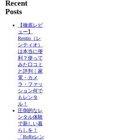
Recent
Posts
【徹底レビ
ュー】
Rentio（レ
ンティオ）
は本当に便
利？使って
みた口コミ
と評判｜家
電・カメ
ラ・ファッ
ション何で
もレンタ
ル！
圧倒的なレ
ンタル体験
で新しい暮
らしを！
「ReReレン