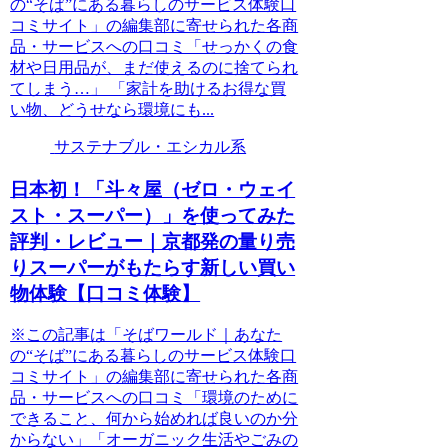
の“そば”にある暮らしのサービス体験口
コミサイト」の編集部に寄せられた各商
品・サービスへの口コミ「せっかくの食
材や日用品が、まだ使えるのに捨てられ
てしまう…」 「家計を助けるお得な買
い物、どうせなら環境にも...
サステナブル・エシカル系
日本初！「斗々屋（ゼロ・ウェイ
スト・スーパー）」を使ってみた
評判・レビュー｜京都発の量り売
りスーパーがもたらす新しい買い
物体験【口コミ体験】
※この記事は「そばワールド｜あなた
の“そば”にある暮らしのサービス体験口
コミサイト」の編集部に寄せられた各商
品・サービスへの口コミ「環境のために
できること、何から始めれば良いのか分
からない」「オーガニック生活やごみの