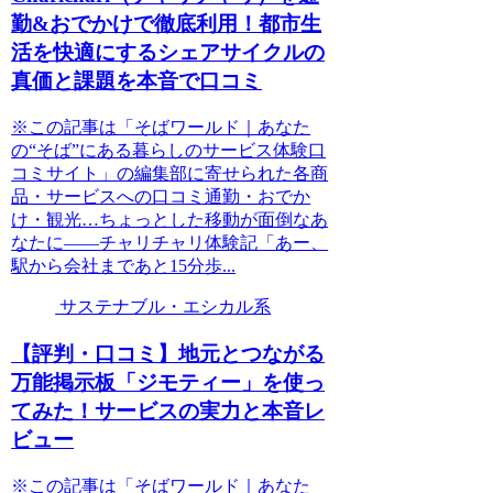
勤&おでかけで徹底利用！都市生
活を快適にするシェアサイクルの
真価と課題を本音で口コミ
※この記事は「そばワールド｜あなた
の“そば”にある暮らしのサービス体験口
コミサイト」の編集部に寄せられた各商
品・サービスへの口コミ通勤・おでか
け・観光…ちょっとした移動が面倒なあ
なたに――チャリチャリ体験記「あー、
駅から会社まであと15分歩...
サステナブル・エシカル系
【評判・口コミ】地元とつながる
万能掲示板「ジモティー」を使っ
てみた！サービスの実力と本音レ
ビュー
※この記事は「そばワールド｜あなた