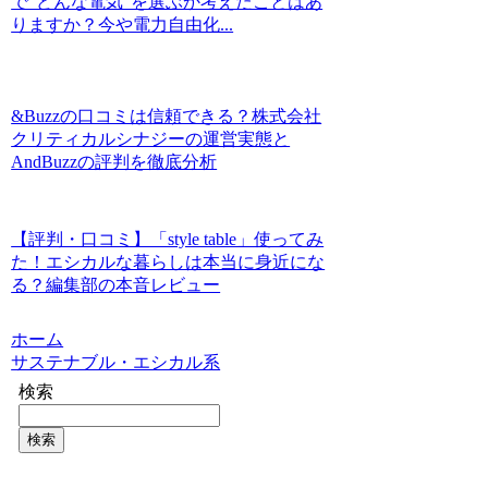
で“どんな電気”を選ぶか考えたことはあ
りますか？今や電力自由化...
&Buzzの口コミは信頼できる？株式会社
クリティカルシナジーの運営実態と
AndBuzzの評判を徹底分析
【評判・口コミ】「style table」使ってみ
た！エシカルな暮らしは本当に身近にな
る？編集部の本音レビュー
ホーム
サステナブル・エシカル系
検索
検索