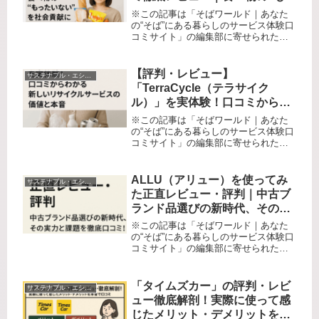
たいない”を社会貢献に変えるサ
※この記事は「そばワールド｜あなた
ービス体験
の“そば”にある暮らしのサービス体験口
コミサイト」の編集部に寄せられた各
商品・サービスへの口コミ「家計が苦
しくて食費を少しでも節約したい…」
「食品ロスの現状を知って、自分にも
【評判・レビュー】
サステナブル・エシカル系
何かできることがないか考えている...
「TerraCycle（テラサイク
ル）」を実体験！口コミからわ
かる新しいリサイクルサービス
※この記事は「そばワールド｜あなた
の価値と本音
の“そば”にある暮らしのサービス体験口
コミサイト」の編集部に寄せられた各
商品・サービスへの口コミ「ゴミの分
別、いつも面倒だけど本当に意味ある
の？」 「結局リサイクルできないパッ
ALLU（アリュー）を使ってみ
サステナブル・エシカル系
ケージ、多いよね…」 「どうせ...
た正直レビュー・評判｜中古ブ
ランド品選びの新時代、その実
力と課題を徹底口コミ！
※この記事は「そばワールド｜あなた
の“そば”にある暮らしのサービス体験口
コミサイト」の編集部に寄せられた各
商品・サービスへの口コミ「憧れのブ
ランド品、本当に安心して買える？」
日常を少し格上げしてくれるラグジュ
「タイムズカー」の評判・レビ
サステナブル・エシカル系
アリーブランド。でも、「新品は...
ュー徹底解剖！実際に使って感
じたメリット・デメリットを本