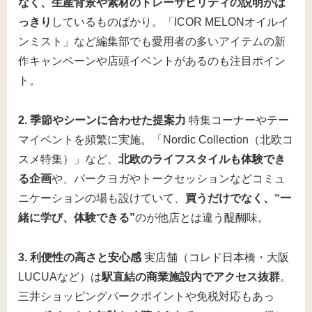
なく、生産背景や素材のトレーサビリティの説明がは
っきり
しているものばかり。「ICOR MELONオイルイ
ンミスト」など編集部でも愛用者の多いアイテムの新
作キャンペーンや店頭イベントがあるのも注目ポイン
ト。
2. 季節やシーンに合わせた提案力
特集コーナーやテー
マイベントを頻繁に実施。「Nordic Collection（北欧コ
スメ特集）」など、
北欧のライフスタイルも体験でき
る企画
や、パークヨガやトークセッションなどコミュ
ニケーションの場も設けていて、
買うだけでなく、“一
緒に学び、体験できる”
のが他店とは違う醍醐味。
3. 利便性の高さと安心感
実店舗（コレド日本橋・大阪
LUCUAなど）は
駅直結の商業施設内でアクセス抜群
。
三井ショッピングパークポイントや免税対応もあっ