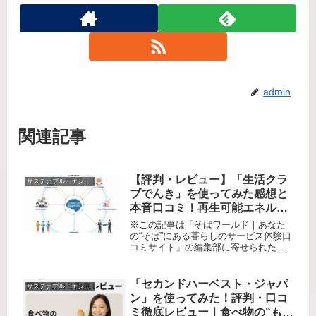
admin
関連記事
【評判・レビュー】「生活クラ
サステナブル・エシカル系
ブでんき」を使ってみた感想と
本音口コミ！再生可能エネルギ
ーの新たな選択肢、その価値と
※この記事は「そばワールド｜あなた
課題を徹底解説
の“そば”にある暮らしのサービス体験口
コミサイト」の編集部に寄せられた各
商品・サービスへの口コミ「月々の電
気代って気になるけど、もう一歩踏み
込んで“どんな電気”を選ぶか考えたこと
「セカンドハーベスト・ジャパ
サステナブル・エシカル系
はありますか？今や電力自由化...
ン」を使ってみた！評判・口コ
ミ徹底レビュー｜食べ物の“もっ