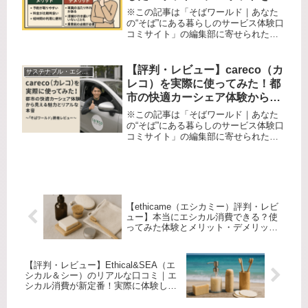
音で口コミ
※この記事は「そばワールド｜あなた
の“そば”にある暮らしのサービス体験口
コミサイト」の編集部に寄せられた各
商品・サービスへの口コミ「カーシェ
アリングを使ってみたいけど、どこが
良いの？」「レンタカーとの違いがよ
【評判・レビュー】careco（カ
サステナブル・エシカル系
く分からない」「手続きが複雑そう...
レコ）を実際に使ってみた！都
市の快適カーシェア体験から見
える魅力とリアルな本音～「そ
※この記事は「そばワールド｜あなた
ばワールド」読者レビュー～
の“そば”にある暮らしのサービス体験口
コミサイト」の編集部に寄せられた各
商品・サービスへの口コミ忙しい都市
生活、「クルマは欲しいけれど持つの
は大変」と感じていませんか？駐車場
代や保険料、メンテナンス…マイカ...
【ethicame（エシカミー）評判・レビ
ュー】本当にエシカル消費できる？使
ってみた体験とメリット・デメリット
を徹底口コミ
【評判・レビュー】Ethical&SEA（エ
シカル＆シー）のリアルな口コミ｜エ
シカル消費が新定番！実際に体験して
わかった魅力と本音