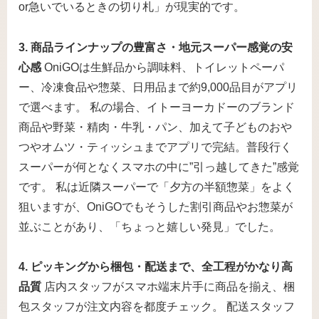
or急いでいるときの切り札」が現実的です。
3. 商品ラインナップの豊富さ・地元スーパー感覚の安
心感
OniGOは生鮮品から調味料、トイレットペーパ
ー、冷凍食品や惣菜、日用品まで約9,000品目がアプリ
で選べます。 私の場合、イトーヨーカドーのブランド
商品や野菜・精肉・牛乳・パン、加えて子どものおや
つやオムツ・ティッシュまでアプリで完結。普段行く
スーパーが何となくスマホの中に”引っ越してきた”感覚
です。 私は近隣スーパーで「夕方の半額惣菜」をよく
狙いますが、OniGOでもそうした割引商品やお惣菜が
並ぶことがあり、「ちょっと嬉しい発見」でした。
4. ピッキングから梱包・配送まで、全工程がかなり高
品質
店内スタッフがスマホ端末片手に商品を揃え、梱
包スタッフが注文内容を都度チェック。 配送スタッフ