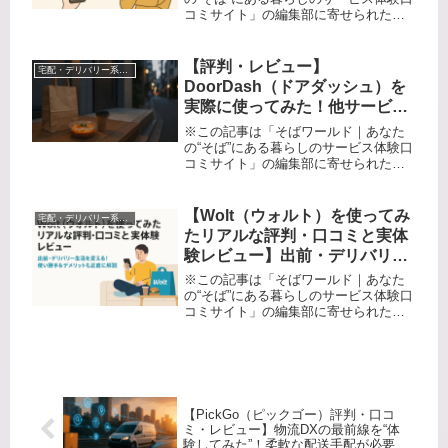
コミサイト」の編集部に寄せられた各
使ってみた～
商品・サービスへの口コミ「大人数の
会議やイベントで弁当をどう手配しよ
う…」「手軽＆安心に注文できて本当
【評判・レビュー】
宅配・デリバリー系サービス
に美味しいサービスはないの？」─...
DoorDash（ドアダッシュ）を
実際に使ってみた！他サービス
と比較した感想と本音の口コミ
※この記事は「そばワールド｜あなた
の“そば”にある暮らしのサービス体験口
コミサイト」の編集部に寄せられた各
商品・サービスへの口コミ「今日は疲
れすぎて、家から一歩も出たくないけ
ど、美味しいものが食べたい…」「地
【Wolt（ウォルト）を使ってみ
宅配・デリバリー系サービス
元の小さなお店の味も自宅で味わえ...
たリアルな評判・口コミと実体
験レビュー】出前・デリバリー
生活を変える！使い勝手＆デメ
※この記事は「そばワールド｜あなた
リットも正直に解説
の“そば”にある暮らしのサービス体験口
コミサイト」の編集部に寄せられた各
商品・サービスへの口コミ突然です
が、こんな悩みはありませんか？ 「仕
事が忙しすぎて外で食事を取るゆとり
がない」「自炊のモチベが湧かない...
【PickGo（ピックゴー）評判・口コ
ミ・レビュー】物流DXの最前線を“体
験してみた”！柔軟な配送手配が必要な