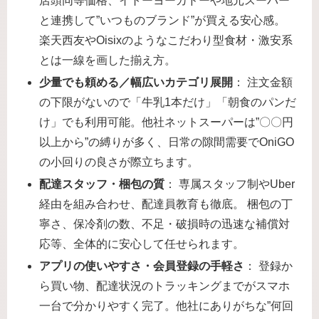
店頭同等価格、イトーヨーカドーや地元スーパー
と連携して”いつものブランド”が買える安心感。
楽天西友やOisixのようなこだわり型食材・激安系
とは一線を画した揃え方。
少量でも頼める／幅広いカテゴリ展開
： 注文金額
の下限がないので「牛乳1本だけ」「朝食のパンだ
け」でも利用可能。他社ネットスーパーは”〇〇円
以上から”の縛りが多く、日常の隙間需要でOniGO
の小回りの良さが際立ちます。
配達スタッフ・梱包の質
： 専属スタッフ制やUber
経由を組み合わせ、配達員教育も徹底。 梱包の丁
寧さ、保冷剤の数、不足・破損時の迅速な補償対
応等、全体的に安心して任せられます。
アプリの使いやすさ・会員登録の手軽さ
： 登録か
ら買い物、配達状況のトラッキングまでがスマホ
一台で分かりやすく完了。他社にありがちな”何回