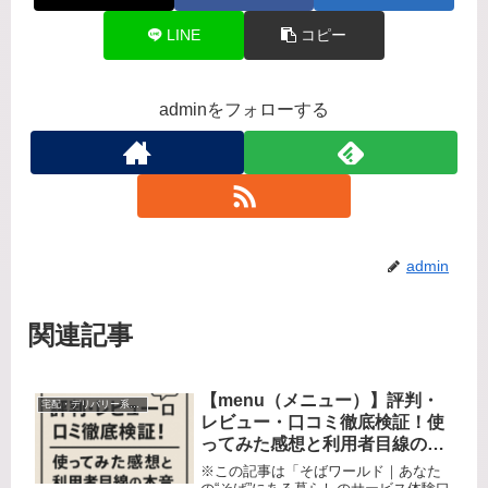
LINE
コピー
adminをフォローする
admin
関連記事
【menu（メニュー）】評判・
宅配・デリバリー系サービス
レビュー・口コミ徹底検証！使
ってみた感想と利用者目線の本
音を公開
※この記事は「そばワールド｜あなた