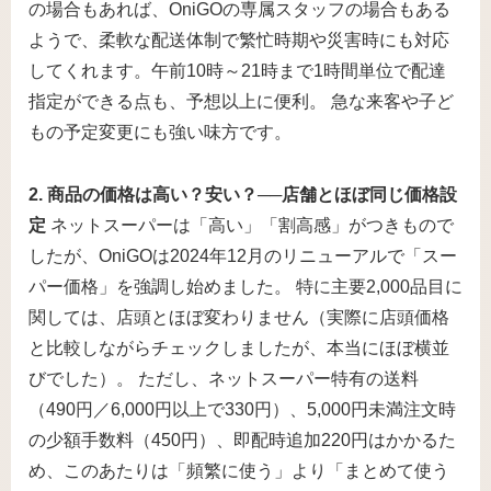
の場合もあれば、OniGOの専属スタッフの場合もある
ようで、柔軟な配送体制で繁忙時期や災害時にも対応
してくれます。午前10時～21時まで1時間単位で配達
指定ができる点も、予想以上に便利。 急な来客や子ど
もの予定変更にも強い味方です。
2. 商品の価格は高い？安い？──店舗とほぼ同じ価格設
定
ネットスーパーは「高い」「割高感」がつきもので
したが、OniGOは2024年12月のリニューアルで「スー
パー価格」を強調し始めました。 特に主要2,000品目に
関しては、店頭とほぼ変わりません（実際に店頭価格
と比較しながらチェックしましたが、本当にほぼ横並
びでした）。 ただし、ネットスーパー特有の送料
（490円／6,000円以上で330円）、5,000円未満注文時
の少額手数料（450円）、即配時追加220円はかかるた
め、このあたりは「頻繁に使う」より「まとめて使う