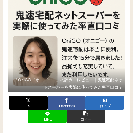
「OniGO（オニゴー）」の評判・レビュー｜鬼速宅配ネッ
トスーパーを実際に使ってみた率直口コミ
X
Facebook
はてブ
LINE
コピー