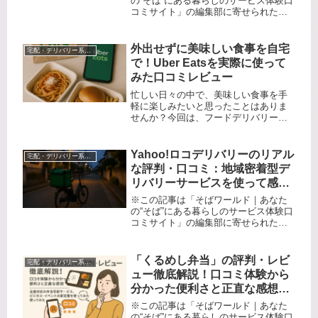
の“そば”にある暮らしのサービス体験口
コミサイト」の編集部に寄せられた各
商品・サービスへの口コミ外食がしに
くい時代、毎日頑張る主婦や忙しいビ
ジネスパーソン、子育てパパママ
外出せずに美味しい食事を自宅
宅配・デリバリー系サービス
――。「今日はごはん作りたくない
で！Uber Eatsを実際に使って
な」...
みた口コミレビュー
忙しい日々の中で、美味しい食事を手
軽に楽しみたいと思ったことはありま
せんか？今回は、フードデリバリーサ
ービス「Uber Eats（ウーバーイー
ツ）」を実際に使ってみた体験をご紹
介します。在宅ワークが増えた今、自
Yahoo!ロコデリバリーのリアル
宅配・デリバリー系サービス
宅にいながら様々な飲食店の料理...
な評判・口コミ：地域密着型デ
リバリーサービスを使って感じ
たメリット・デメリット徹底レ
※この記事は「そばワールド｜あなた
ビュー
の“そば”にある暮らしのサービス体験口
コミサイト」の編集部に寄せられた各
商品・サービスへの口コミ「近くのあ
の店のご飯、家でラクに食べられた
ら…」「地元の美味しい飲食店、もっ
「くるめし弁当」の評判・レビ
宅配・デリバリー系サービス
と気軽に発見できたらいいのに」―
ュー徹底解説！口コミ体験から
そ...
分かった便利さと正直な感想～
全国対応の弁当宅配サービス、
※この記事は「そばワールド｜あなた
ビジネス・イベントの新定番を
の“そば”にある暮らしのサービス体験口