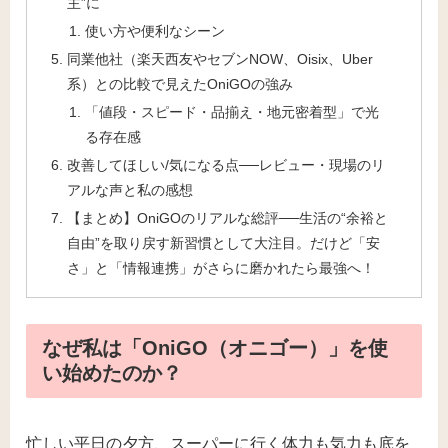
主”に
使い方や便利なシーン
同業他社（楽天西友やセブンNOW、Oisix、Uber
系）との比較で見えたOniGOの強み
「値段・スピード・品揃え・地元密着型」で光
る存在感
改善してほしい/気になる点──レビュー・現場のリ
アルな声と私の感想
【まとめ】OniGOのリアルな総評──生活の“余裕と
自由”を取り戻す新習慣として大注目。だけど「安
さ」と「情報連携」がさらに磨かれたら最強へ！
なぜ私は「OniGO（オニゴー）」を使
い始めたのか？
忙しい平日の夕方、スーパーに行く体力も気力も底を