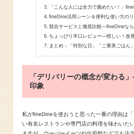
「こんな人には全力で薦めたい！」fin
fineDine活用シーン＆便利な使い方の
競合サービスと徹底比較―fineDine
ちょっぴり辛口レビュー―惜しい！改
まとめ：「特別な日」「ご褒美ごはん」を
「デリバリーの概念が変わる」― 
印象
私がfineDineを使おうと思った一番の理
い有名レストランや専門店の料理を味わいたい
ますが、ウーバーイーツや出前館などでも注