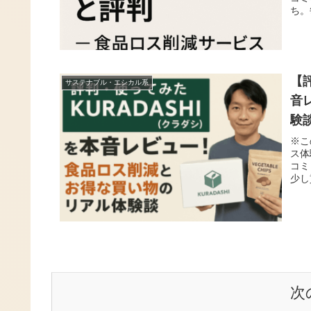
ち。
【
サステナブル・エシカル系
音
験
※こ
ス体
コミ
少し
次