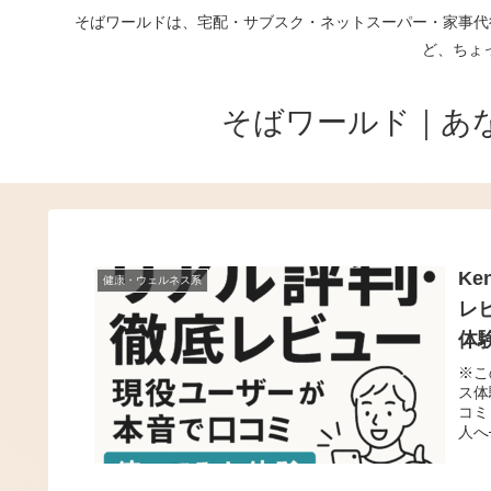
そばワールドは、宅配・サブスク・ネットスーパー・家事代
ど、ちょ
そばワールド｜あ
K
健康・ウェルネス系
レ
体
※こ
ス体
コミ
人へ