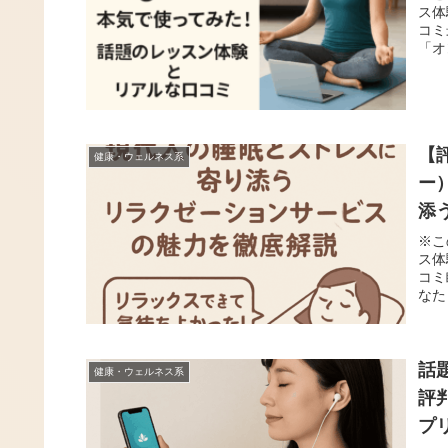
ス体
コミ
「オ
【
健康・ウェルネス系
ー
添
※こ
ス体
コミ
なた
話
健康・ウェルネス系
評
プ