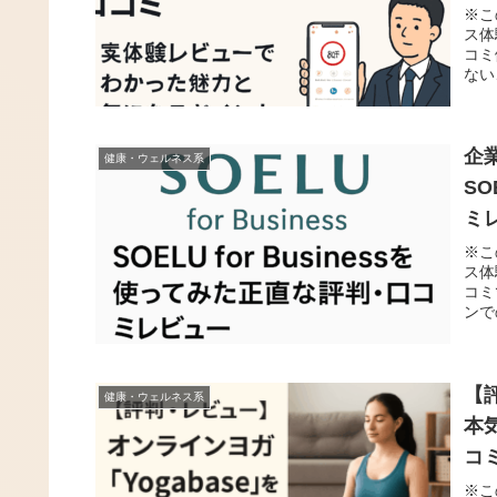
※こ
ス体
コミ
ない
企
健康・ウェルネス系
SO
ミ
※こ
ス体
コミ
ンで
【
健康・ウェルネス系
本
コ
※こ