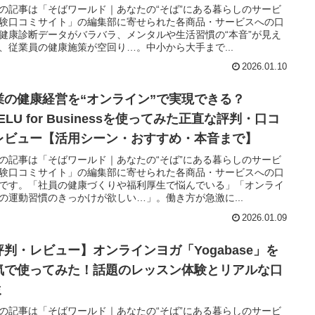
の記事は「そばワールド｜あなたの“そば”にある暮らしのサービ
験口コミサイト」の編集部に寄せられた各商品・サービスへの口
健康診断データがバラバラ、メンタルや生活習慣の“本音”が見え
、従業員の健康施策が空回り…。中小から大手まで...
2026.01.10
業の健康経営を“オンライン”で実現できる？
ELU for Businessを使ってみた正直な評判・口コ
レビュー【活用シーン・おすすめ・本音まで】
の記事は「そばワールド｜あなたの“そば”にある暮らしのサービ
験口コミサイト」の編集部に寄せられた各商品・サービスへの口
です。「社員の健康づくりや福利厚生で悩んでいる」「オンライ
の運動習慣のきっかけが欲しい…」。働き方が急激に...
2026.01.09
評判・レビュー】オンラインヨガ「Yogabase」を
気で使ってみた！話題のレッスン体験とリアルな口
ミ
の記事は「そばワールド｜あなたの“そば”にある暮らしのサービ