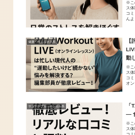
※こ
ス体
コミ
んよ
【
健康・ウェルネス系
L
動
底
※こ
ス体
コミ
オン
「
サステナブル・エシカル系
―
※こ
ス体
コミ