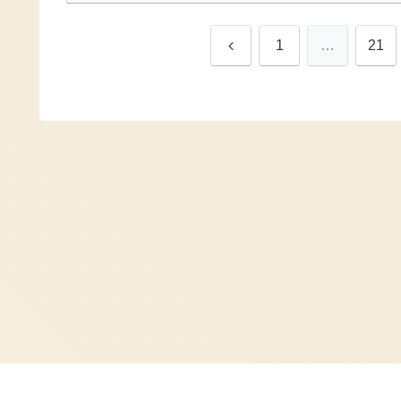
前
1
…
21
へ