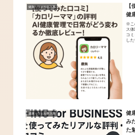
【
健康・ウェルネス系
健
※こ
ス体
コミ
した
健康
健康・ウェルネス系
み
た