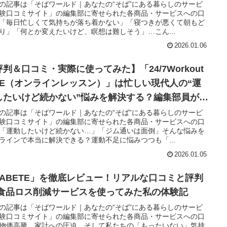
の記事は「そばワールド｜あなたの“そば”にある暮らしのサービ
験口コミサイト」の編集部に寄せられた各商品・サービスへの口
「毎日忙しくて気持ちが落ち着かない」「寝つきが悪くて朝もど
り」「何とか変えたいけど、瞑想は難しそう」…こん...
2026.01.06
評判＆口コミ・実際に使ってみた】「24/7Workout
IVE（オンラインレッスン）」は忙しい現代人の“運
したいけど続かない”悩みを解決する？編集部員が徹
レビュー！
の記事は「そばワールド｜あなたの“そば”にある暮らしのサービ
験口コミサイト」の編集部に寄せられた各商品・サービスへの口
「運動したいけど続かない…」「ジム通いは面倒」そんな悩みを
ラインで本当に解決できる？運動不足に悩みつつも「...
2026.01.05
TABETE」を徹底レビュー！リアルな口コミと評判
 食品ロス削減サービスを使ってみた私の体験記
の記事は「そばワールド｜あなたの“そば”にある暮らしのサービ
験口コミサイト」の編集部に寄せられた各商品・サービスへの口
物価高騰、家計への圧迫、そして私たちの「もったいない」気持