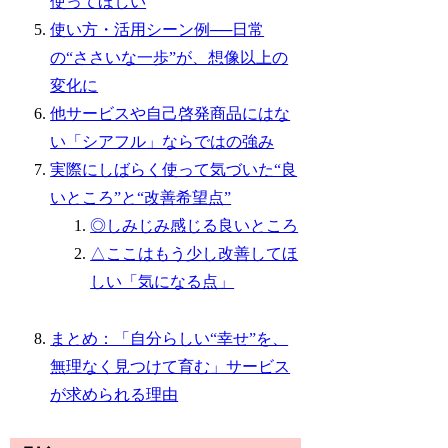
使ってほしい
使い方・活用シーン例──日常
の“ささいな一歩”が、想像以上の
変化に
他サービスや自己啓発商品にはな
い「シアフル」ならではの強み
実際にしばらく使って気づいた“良
いところ”と“改善希望点”
◎しみじみ感じる良いところ
△ここはもう少し改善してほ
しい「気になる点」
まとめ：「自分らしい“幸せ”を、
無理なく見つけて育む」サービス
が求められる理由