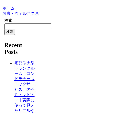
ホーム
健康・ウェルネス系
検索
検索
Recent
Posts
宅配型大型
トランクル
ーム「コン
ビテナース
トックサー
ビス」の評
判・レビュ
ー｜実際に
使って見え
たリアルな