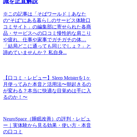
識を正直解説
※この記事は「そばワールド｜あなた
の“そば”にある暮らしのサービス体験口
コミサイト」の編集部に寄せられた各商
品・サービスへの口コミ慢性的な肩こり
や疲れ、仕事や家事でガチガチの体…
「結局どこに通っても同じでしょ？」と
諦めていませんか？ 私自身...
【口コミ・レビュー】Sleep Meisterを1ヶ
月使ってみた本音と活用法〜朝起きるの
が変わる？本当に快適な目覚めは手に入
るのか！〜
NeuroSpace（睡眠改善）の評判・レビュ
ー｜実体験から見る効果・使い方・本音
の口コミ