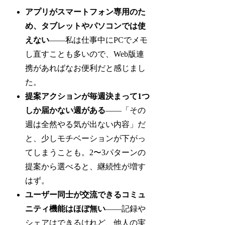
アプリがスマートフォン専用のた
め、タブレットやパソコンでは使
えない
——私は仕事中にPCでメモ
し直すことも多いので、Web版連
携があればなお便利だと感じまし
た。
提案アクションが毎週決まって1つ
しか届かない週がある
——「その
週は全然やる気が出ない内容」だ
と、少しモチベーションが下がっ
てしまうことも。2〜3パターンの
提案から選べると、継続性が増す
はず。
ユーザー同士が交流できるコミュ
ニティ機能はほぼ無い
——記録や
シェアはできるけれど、他人の実