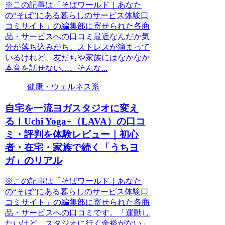
※この記事は「そばワールド｜あなた
の“そば”にある暮らしのサービス体験口
コミサイト」の編集部に寄せられた各商
品・サービスへの口コミ最近なんだか気
分が落ち込みがち。ストレスが溜まって
いるけれど、友だちや家族にはなかなか
本音を話せない…。そんな...
健康・ウェルネス系
自宅を一流ヨガスタジオに変え
る！Uchi Yoga+（LAVA）の口コ
ミ・評判を体験レビュー｜初心
者・在宅・家族で続く「うちヨ
ガ」のリアル
※この記事は「そばワールド｜あなた
の“そば”にある暮らしのサービス体験口
コミサイト」の編集部に寄せられた各商
品・サービスへの口コミです。「運動し
たいけど、スタジオに行く余裕がない」