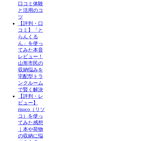
口コミ体験
と活用のコ
ツ
【評判・口
コミ】「と
らんくる
ん」を使っ
てみた本音
レビュー！
山形市民の
収納悩みを
宅配型トラ
ンクルーム
で賢く解決
【評判・レ
ビュー】
risoco（リソ
コ）を使っ
てみた感想
｜本や荷物
の収納に悩