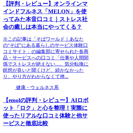
【評判・レビュー】オンラインマ
インドフルネス「MELON」を使
ってみた本音口コミ｜ストレス社
会の癒しは本当にやってくる？
※この記事は「そばワールド｜あなた
の“そば”にある暮らしのサービス体験口
コミサイト」の編集部に寄せられた各商
品・サービスへの口コミ「仕事や人間関
係でストレスが絶えない…。気分転換に
瞑想が良いと聞くけど、続かなかった
り、やり方がわからなくて挫...
健康・ウェルネス系
【emolの評判・レビュー】AIロボ
ット「ロク」と心を整理！実際に
使ったリアルな口コミ体験と他サ
ービスと徹底比較