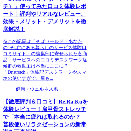
チ）」使ってみた口コミ体験レポ
ート｜評判やリアルなレビュー、
効果・メリット・デメリットを徹
底解説！
※この記事は「そばワールド｜あなた
の“そば”にある暮らしのサービス体験口
コミサイト」の編集部に寄せられた各商
品・サービスへの口コミデスクワーク症
候群の救世主は本当にここに？
「Dr.stretch」体験記デスクワークやスマ
ホの使いすぎで、肩も...
健康・ウェルネス系
【徹底評判＆口コミ】Re.Ra.Kuを
体験レビュー！肩甲骨ストレッチ
で「本当に疲れは取れるのか？」
普段使いリラクゼーションの新常