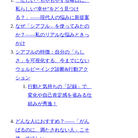
「忙しい・もやもやする毎日に、
私らしい“幸せ”をどう見つけ
る？」――現代人の悩みに新提案
なぜ「シアフル」を使ってみたの
か？——私のリアルな悩みときっ
かけ
シアフルの特徴：自分の「らし
さ」を可視化する、今までにない
ウェルビーイング診断&行動アク
ション
行動と気持ちの「記録」で、
変化や自己肯定感を省みる仕
組みが秀逸！
どんな人におすすめ？——「がん
ばるのに、満たされない人」こそ