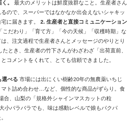
届く。
最大のメリットは鮮度抜群なこと。生産者さん
れるので、スーパーではなかなか出会えないシャキッ
自宅に届きます。
2. 生産者と直接コミュニケーション
「こだわり」「育て方」「今の天候」「収穫時期」な
ては、注文過程で生産者さんとメッセージのやりとり
したとき、生産者の竹下さんがわざわざ「出荷直前、
」とコメントをくれて、とても信頼できました。
も選べる
市場には出にくい樹齢20年の無農薬いちじ
トマト詰め合わせ…など、個性的な商品がずらり。食
の場合、山梨の「規格外シャインマスカットの粒
そ大小バラバラでも、味は感動レベルで娘もパクパ
た。