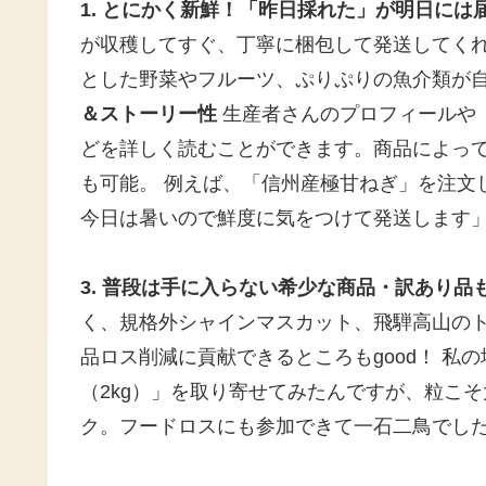
1. とにかく新鮮！「昨日採れた」が明日には
が収穫してすぐ、丁寧に梱包して発送してく
とした野菜やフルーツ、ぷりぷりの魚介類が
＆ストーリー性
生産者さんのプロフィールや
どを詳しく読むことができます。商品によっ
も可能。 例えば、「信州産極甘ねぎ」を注文
今日は暑いので鮮度に気をつけて発送します
3. 普段は手に入らない希少な商品・訳あり品
く、規格外シャインマスカット、飛騨高山の
品ロス削減に貢献できるところもgood！ 私
（2kg）」を取り寄せてみたんですが、粒こ
ク。フードロスにも参加できて一石二鳥でし