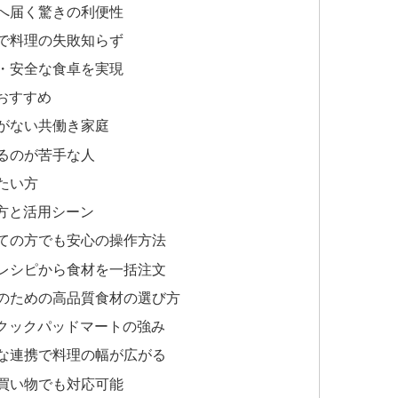
宅へ届く驚きの利便性
トで料理の失敗知らず
心・安全な食卓を実現
がおすすめ
間がない共働き家庭
えるのが苦手な人
りたい方
い方と活用シーン
初めての方でも安心の操作方法
主！レシピから食材を一括注文
な日のための高品質食材の選び方
たクックパッドマートの強み
完璧な連携で料理の幅が広がる
い買い物でも対応可能