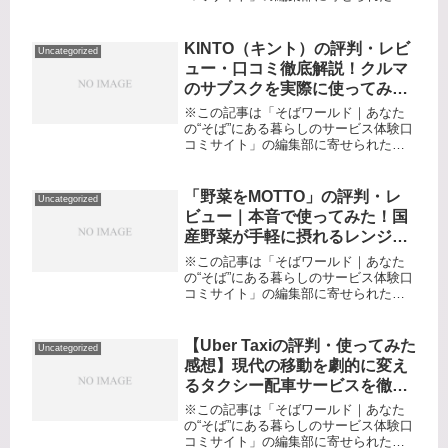
商品・サービスへの口コミ【リード】
現場の“混乱”と“伝言ゲーム”に終止符
を！建設DXの本命「アンドパッド」を
KINTO（キント）の評判・レビ
Uncategorized
リアル体験レビュー「伝達ミ...
ュー・口コミ徹底解説！クルマ
のサブスクを実際に使ってみた
率直な体験記
※この記事は「そばワールド｜あなた
の“そば”にある暮らしのサービス体験口
コミサイト」の編集部に寄せられた各
商品・サービスへの口コミです。突然
ですが、「新車に乗りたいけど頭金が
用意できない」「急な修理費や車検代
「野菜をMOTTO」の評判・レ
Uncategorized
が心配で、車の維持費の計算がいつ...
ビュー｜本音で使ってみた！国
産野菜が手軽に摂れるレンジカ
ップスープの徹底口コミ
※この記事は「そばワールド｜あなた
の“そば”にある暮らしのサービス体験口
コミサイト」の編集部に寄せられた各
商品・サービスへの口コミ健康と時短
の両立って本当にできる？野菜不足・
忙しさの悩みに届いた救世主「野菜を
【Uber Taxiの評判・使ってみた
Uncategorized
MOTTO」毎日の食卓、「今日は...
感想】現代の移動を劇的に変え
るタクシー配車サービスを徹底
レビュー
※この記事は「そばワールド｜あなた
の“そば”にある暮らしのサービス体験口
コミサイト」の編集部に寄せられた各