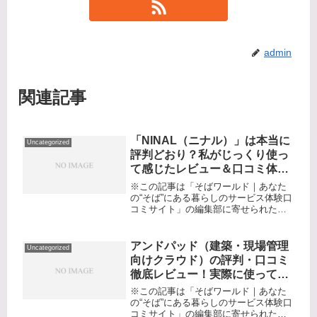
admin
関連記事
「NINAL（ニナル）」は本当に
Uncategorized
評判どおり？私がじっくり使っ
て感じたレビュー＆口コミ体験
記
※この記事は「そばワールド｜あなた
の“そば”にある暮らしのサービス体験口
コミサイト」の編集部に寄せられた各
商品・サービスへの口コミ「年齢や体
質の変化で、ゆらぎがちな肌。メイク
したいけれど、ファンデのノリが悪か
アンドパッド（建築・現場管理
Uncategorized
ったり、日焼け止めがしみたり…敏...
向けクラウド）の評判・口コミ
徹底レビュー！実際に使ってわ
かった現場管理DXのリアルな体
※この記事は「そばワールド｜あなた
験
の“そば”にある暮らしのサービス体験口
コミサイト」の編集部に寄せられた各