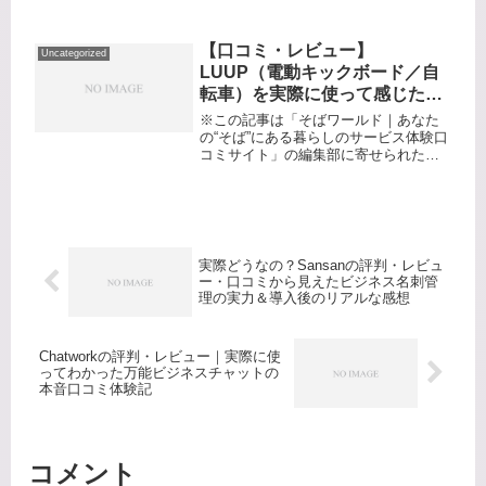
商品・サービスへの口コミ「急いでタ
クシーを呼びたいのに電話が全然つな
がらない！」「終電を逃してしまい、
【口コミ・レビュー】
Uncategorized
不安な夜道を歩くのは怖い…」そん...
LUUP（電動キックボード／自
転車）を実際に使って感じたリ
アルな評判とおすすめポイント
※この記事は「そばワールド｜あなた
徹底解説！
の“そば”にある暮らしのサービス体験口
コミサイト」の編集部に寄せられた各
商品・サービスへの口コミラストワン
マイル、どう歩く？「徒歩だと遠い
し、タクシーじゃ高すぎる...」都市生
活でよくある“ちょっとした距離...
実際どうなの？Sansanの評判・レビュ
ー・口コミから見えたビジネス名刺管
理の実力＆導入後のリアルな感想
Chatworkの評判・レビュー｜実際に使
ってわかった万能ビジネスチャットの
本音口コミ体験記
コメント