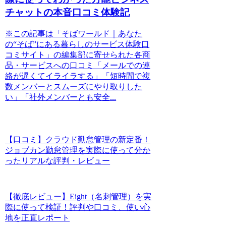
チャットの本音口コミ体験記
※この記事は「そばワールド｜あなた
の“そば”にある暮らしのサービス体験口
コミサイト」の編集部に寄せられた各商
品・サービスへの口コミ「メールでの連
絡が遅くてイライラする」「短時間で複
数メンバーとスムーズにやり取りした
い」「社外メンバーとも安全...
【口コミ】クラウド勤怠管理の新定番！
ジョブカン勤怠管理を実際に使って分か
ったリアルな評判・レビュー
【徹底レビュー】Eight（名刺管理）を実
際に使って検証！評判や口コミ、使い心
地を正直レポート