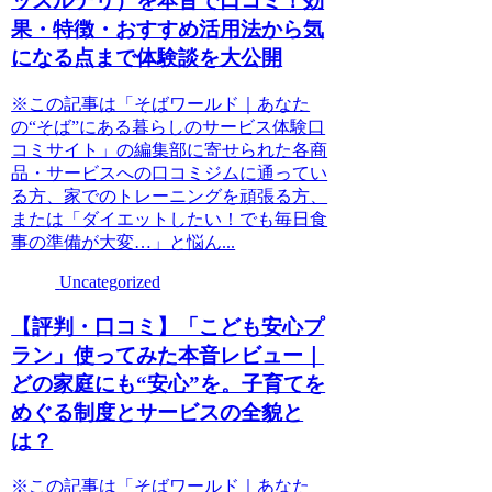
ッスルデリ）を本音で口コミ！効
果・特徴・おすすめ活用法から気
になる点まで体験談を大公開
※この記事は「そばワールド｜あなた
の“そば”にある暮らしのサービス体験口
コミサイト」の編集部に寄せられた各商
品・サービスへの口コミジムに通ってい
る方、家でのトレーニングを頑張る方、
または「ダイエットしたい！でも毎日食
事の準備が大変…」と悩ん...
Uncategorized
【評判・口コミ】「こども安心プ
ラン」使ってみた本音レビュー｜
どの家庭にも“安心”を。子育てを
めぐる制度とサービスの全貌と
は？
※この記事は「そばワールド｜あなた