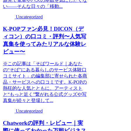
旅先で電車やバスの本数を気にしたくな
い――そんな日々の「移動...
Uncategorized
K-POPファン必見！DICON（デ
ィコン）の口コミ・評判〜人気写
真集を使ってみたリアルな体験レ
ビュー〜
※この記事は「そばワールド｜あなた
の“そば”にある暮らしのサービス体験口
コミサイト」の編集部に寄せられた各商
品・サービスへの口コミです。K-POPの
熱狂的な人気とともに、アーティスト
と“もっと近く”繋がれる公式グッズや写
真集が続々と登場して...
Uncategorized
Chatworkの評判・レビュー｜実
際に使ってわかった万能ビジネス