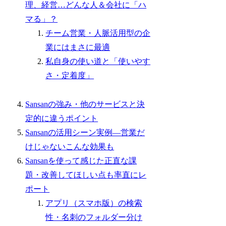
理、経営…どんな人＆会社に「ハ
マる」？
チーム営業・人脈活用型の企
業にはまさに最適
私自身の使い道と「使いやす
さ・定着度」
Sansanの強み・他のサービスと決
定的に違うポイント
Sansanの活用シーン実例―営業だ
けじゃないこんな効果も
Sansanを使って感じた正直な課
題・改善してほしい点も率直にレ
ポート
アプリ（スマホ版）の検索
性・名刺のフォルダー分け