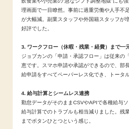
飲食業や小売業の“急なシフト調整地獄”にも
理画面で一目瞭然。事前に過重労働や人手不
が大幅減。副業スタッフや外国籍スタッフが
好評でした。
3. ワークフロー（休暇・残業・経費）まで一
ジョブカンの「申請・承認フロー」は従来の
恵です。スマホ申請や承認ができるので、部
給申請をすべてペーパーレス化でき、トータ
4. 給与計算とシームレス連携
勤怠データがそのままCSVやAPIで各種給
給与計算でのトラブルも相当減りました。残
までボタンひとつという感じ。