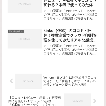
レビュー】AI教材で学びがどう
に...
変わる？本気で使ってみた体験
と感想を大公開！
※この記事は「そばワールド｜あなた
の“そば”にある暮らしのサービス体験口
コミサイト」の編集部に寄せられた各
商品・サービスへの口コミ「もっと早
くわかっていれば……」子どもが苦手
な教科や単元でつまずき、なかなか勉
kinko（仮称）の口コミ・評
Uncategorized
強が進まない経験はありませんか？...
判！複数企業でクラウド印刷管
理を使ってみたリアルな感想と
徹底レビュー
※この記事は「そばワールド｜あなた
の“そば”にある暮らしのサービス体験口
コミサイト」の編集部に寄せられた各
商品・サービスへの口コミ急増するテ
レワークや複数拠点での業務、社内書
類のやりとり…「印刷だけでこんなに
手間とコストがかかっているなんて...
Yomeru（ヨメル）は評判通り？口コミ
で分かった「書籍まとめサービス」の
本音レビューと使ってみた感想
【口コミ・レビュー】患者にも医療機
関にも優しい！オンライン診療
「YaDoc（ヤードック）」を使って感