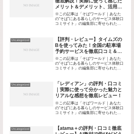
徹底解説！実際に使って感じた
メリット＆デメリット、活用シ
ーンまで本音口コミ
※この記事は「そばワールド｜あなた
の“そば”にある暮らしのサービス体験口
コミサイト」の編集部に寄せられた各
商品・サービスへの口コミ「マイカー
がないとやっぱり不便…でも維持費や
駐車場代が重い」「たまの遠出や送
【評判・レビュー】タイムズの
Uncategorized
迎、旅行の時だけクルマが必要にな
Bを使ってみた！全国の駐車場
る...
予約サービスを徹底口コミ＆感
想
※この記事は「そばワールド｜あなた
の“そば”にある暮らしのサービス体験口
コミサイト」の編集部に寄せられた各
商品・サービスへの口コミです。リー
ド：「駐車場難民」なあなたへ――“確
実に止められる”が叶う時代、「タイム
「レディアン」の評判・口コミ
Uncategorized
ズのB」で変わる外出の快適体...
｜実際に使って分かった魅力と
リアルな感想を徹底レビュー！
※この記事は「そばワールド｜あなた
の“そば”にある暮らしのサービス体験口
コミサイト」の編集部に寄せられた各
商品・サービスへの口コミ日々の暮ら
しをちょっと便利にしたいけど、どん
なサービスを使えばいいかわからな
【atama＋の評判・口コミ徹底
Uncategorized
い…そんな悩み、ありませんか？特