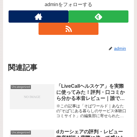
adminをフォローする
admin
関連記事
「LiveCallヘルスケア」を実際
Uncategorized
に使ってみた！評判・口コミか
ら分かる本音レビュー｜誰でも
簡単、医療の距離をゼロにする
※この記事は「そばワールド｜あなた
遠隔診療サービス
の“そば”にある暮らしのサービス体験口
コミサイト」の編集部に寄せられた各
商品・サービスへの口コミ「体調が悪
いけど、病院に行く時間がない」「高
齢の親の受診が心配…遠くに住んでい
dカーシェアの評判・レビュー
Uncategorized
るから通院させるのが大変」。こん...