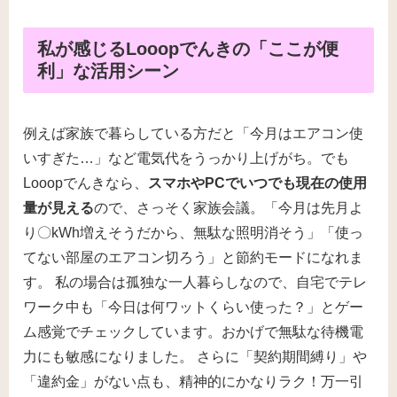
私が感じるLooopでんきの「ここが便
利」な活用シーン
例えば家族で暮らしている方だと「今月はエアコン使
いすぎた…」など電気代をうっかり上げがち。でも
Looopでんきなら、
スマホやPCでいつでも現在の使用
量が見える
ので、さっそく家族会議。「今月は先月よ
り〇kWh増えそうだから、無駄な照明消そう」「使っ
てない部屋のエアコン切ろう」と節約モードになれま
す。 私の場合は孤独な一人暮らしなので、自宅でテレ
ワーク中も「今日は何ワットくらい使った？」とゲー
ム感覚でチェックしています。おかげで無駄な待機電
力にも敏感になりました。 さらに「契約期間縛り」や
「違約金」がない点も、精神的にかなりラク！万一引