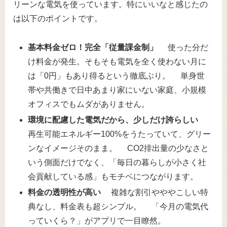
リーンな電気を使っています。特にいいなと感じたの
は以下のポイントです。
基本料金ゼロ！完全「従量課金制」
使った分だ
け料金が発生。そもそも電気を全く使わない月に
は「0円」もあり得るという徹底ぶり。 単身世
帯や共働きで日中あまり家にいない家庭、小規模
オフィスでもムダがありません。
環境に配慮した電気だから、少しだけ誇らしい
再生可能エネルギー100%をうたっていて、グリー
ンなイメージそのまま。 CO2排出量の少なさと
いう側面だけでなく、「毎日の暮らしが小さく社
会貢献している感」もモチベにつながります。
料金の透明性が高い
複雑な割引やややこしい特
典なし、料金表も超シンプル。 「今月の電気代
っていくら？」がアプリで一目瞭然。