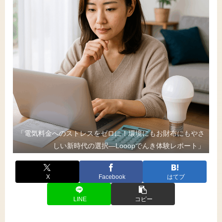
「電気料金へのストレスをゼロに！環境にもお財布にもやさ
しい新時代の選択―Looopでんき体験レポート」
X
Facebook
はてブ
LINE
コピー