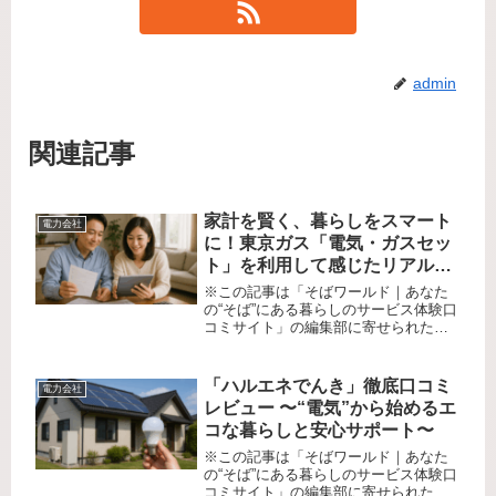
admin
関連記事
家計を賢く、暮らしをスマート
電力会社
に！東京ガス「電気・ガスセッ
ト」を利用して感じたリアルな
体験と思いがけないメリット
※この記事は「そばワールド｜あなた
の“そば”にある暮らしのサービス体験口
コミサイト」の編集部に寄せられた各
商品・サービスへの口コミ「毎月かさ
む光熱費、少しでも抑えたいけれど、
電気とガスが別々で管理も面倒……」
「ハルエネでんき」徹底口コミ
電力会社
そんなお悩み、ありませんか？私...
レビュー 〜“電気”から始めるエ
コな暮らしと安心サポート〜
※この記事は「そばワールド｜あなた
の“そば”にある暮らしのサービス体験口
コミサイト」の編集部に寄せられた各