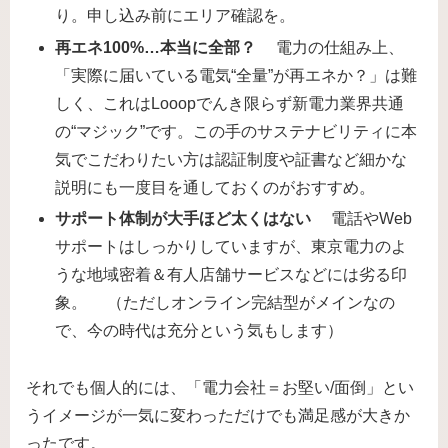
り。申し込み前にエリア確認を。
再エネ100%…本当に全部？
電力の仕組み上、
「実際に届いている電気“全量”が再エネか？」は難
しく、これはLooopでんき限らず新電力業界共通
の“マジック”です。この手のサステナビリティに本
気でこだわりたい方は認証制度や証書など細かな
説明にも一度目を通しておくのがおすすめ。
サポート体制が大手ほど太くはない
電話やWeb
サポートはしっかりしていますが、東京電力のよ
うな地域密着＆有人店舗サービスなどには劣る印
象。 （ただしオンライン完結型がメインなの
で、今の時代は充分という気もします）
それでも個人的には、「電力会社＝お堅い/面倒」とい
うイメージが一気に変わっただけでも満足感が大きか
ったです。