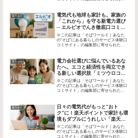
商品・サービスへの口コミ「エコな電
気を選びたいけれど、手続きが難しそ
う」「再生可能エネルギーを使うと料
電気代も地球も家計も。家族の
電力会社
金が高くなりそう…」「電力会社の...
「これから」を守る新電力選び
─ エルピオでんき徹底口コミレ
ビュー
※この記事は「そばワールド｜あなた
の“そば”にある暮らしのサービス体験口
コミサイト」の編集部に寄せられた各
商品・サービスへの口コミ電気代の高
さが家計を圧迫していませんか？「毎
月の明細を見るたびにため息…」「新
電力会社選びに悩んでいるあな
電力会社
電力って結局どうなの？」。そんな...
たへ。エコと経済性を両立でき
る新しい選択肢「ミツウロコで
んき」を徹底口コミ！
※この記事は「そばワールド｜あなた
の“そば”にある暮らしのサービス体験口
コミサイト」の編集部に寄せられた各
商品・サービスへの口コミ「電力自由
化で会社が多すぎて選べない…」「ど
うせなら家計も環境もどちらも大事に
日々の電気代がもっと“おト
電力会社
できる電力会社がいい」そんな悩み...
ク”に！楽天ポイントで家計も環
境もダブルにうれしい「楽天で
んき」体験レポート
※この記事は「そばワールド｜あなた
の“そば”にある暮らしのサービス体験口
コミサイト」の編集部に寄せられた各