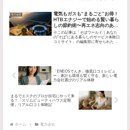
商品・サービスへの口コミ「電気代を
少しでも安くしたいのに、毎月バラつ
きがあって管理が大変。どうせなら節
電気もガスも“まるごと”お得！
電力会社
約しながらポイントも貯められたら...
HTBエナジーで始める賢い暮ら
しの節約術〜再エネ志向のあな
たへ〜
※この記事は「そばワールド｜あなた
の“そば”にある暮らしのサービス体験口
コミサイト」の編集部に寄せられた各
商品・サービスへの口コミ「毎月の光
熱費がじわじわ上がって家計が厳し
い…」「エネルギー会社を見直したい
けど、選び方がよくわからない」
「ど...
「ENEOSでんき」徹底口コミレビュ
ー：家計も環境も賢く守る、新しい電
力会社選びのリアル体験
まるでエステのプロが自宅にやって来
る！「スリムビューティハウス定期
便」リアル口コミ体験記
ホーム
電力会社