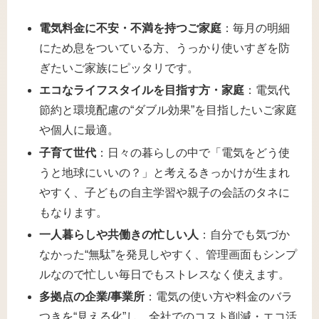
電気料金に不安・不満を持つご家庭
：毎月の明細
にため息をついている方、うっかり使いすぎを防
ぎたいご家族にピッタリです。
エコなライフスタイルを目指す方・家庭
：電気代
節約と環境配慮の“ダブル効果”を目指したいご家庭
や個人に最適。
子育て世代
：日々の暮らしの中で「電気をどう使
うと地球にいいの？」と考えるきっかけが生まれ
やすく、子どもの自主学習や親子の会話のタネに
もなります。
一人暮らしや共働きの忙しい人
：自分でも気づか
なかった“無駄”を発見しやすく、管理画面もシンプ
ルなので忙しい毎日でもストレスなく使えます。
多拠点の企業/事業所
：電気の使い方や料金のバラ
つきを“見える化”し、全社でのコスト削減・エコ活