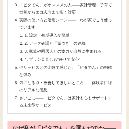
「ピタでん」がオススメの人――家計管理・子育て
世帯からエコ志向まで広く対応
実際の使い方と活用シーン――「わが家でこう使っ
ています」
1. 設定・初期導入が簡単
2. データ確認と「気づき」の連続
3. 家族や同居人との協力が自然に生まれる
4. プラン見直しも“任せて安心”
他サービスとの比較で感じた、「ピタでん」の明確
な強み
気になる点・改善してほしいところ――体験者目線
のリアルな感想
さいごに――「ピタでん」は家計も心もサポートす
る未来型サービス
なぜ私が「ピタでん」を選んだのか――