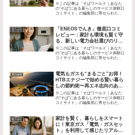
※この記事は「そばワールド｜あなた
の“そば”にある暮らしのサービス体験口
コミサイト」の編集部に寄せられた各
商品・サービスへの口コミ「エコな電
気を選びたいけれど、手続きが難しそ
う」「再生可能エネルギーを使うと料
「ENEOSでんき」徹底口コミ
電力会社
金が高くなりそう…」「電力会社の...
レビュー：家計も環境も賢く守
る、新しい電力会社選びのリア
ル体験
※この記事は「そばワールド｜あなた
の“そば”にある暮らしのサービス体験口
コミサイト」の編集部に寄せられた各
商品・サービスへの口コミ「電力会社
を変えるのって面倒？本当に節約にな
るの？」 そう思ってなかなか行動でき
電気もガスも“まるごと”お得！
電力会社
ないあなたへ。ずっと使い続けて...
HTBエナジーで始める賢い暮ら
しの節約術〜再エネ志向のあな
たへ〜
※この記事は「そばワールド｜あなた
の“そば”にある暮らしのサービス体験口
コミサイト」の編集部に寄せられた各
商品・サービスへの口コミ「毎月の光
熱費がじわじわ上がって家計が厳し
い…」「エネルギー会社を見直したい
家計を賢く、暮らしをスマート
電力会社
けど、選び方がよくわからない」
に！東京ガス「電気・ガスセッ
「ど...
ト」を利用して感じたリアルな