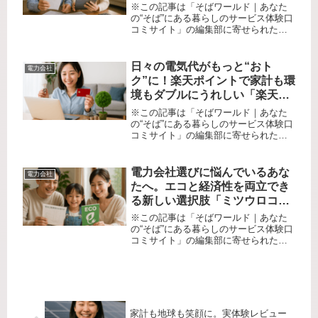
体験と思いがけないメリット
※この記事は「そばワールド｜あなた
の“そば”にある暮らしのサービス体験口
コミサイト」の編集部に寄せられた各
商品・サービスへの口コミ「毎月かさ
む光熱費、少しでも抑えたいけれど、
電気とガスが別々で管理も面倒……」
日々の電気代がもっと“おト
電力会社
そんなお悩み、ありませんか？私...
ク”に！楽天ポイントで家計も環
境もダブルにうれしい「楽天で
んき」体験レポート
※この記事は「そばワールド｜あなた
の“そば”にある暮らしのサービス体験口
コミサイト」の編集部に寄せられた各
商品・サービスへの口コミ「電気代を
少しでも安くしたいのに、毎月バラつ
きがあって管理が大変。どうせなら節
電力会社選びに悩んでいるあな
電力会社
約しながらポイントも貯められたら...
たへ。エコと経済性を両立でき
る新しい選択肢「ミツウロコで
んき」を徹底口コミ！
※この記事は「そばワールド｜あなた
の“そば”にある暮らしのサービス体験口
コミサイト」の編集部に寄せられた各
商品・サービスへの口コミ「電力自由
化で会社が多すぎて選べない…」「ど
うせなら家計も環境もどちらも大事に
できる電力会社がいい」そんな悩み...
家計も地球も笑顔に。実体験レビュー