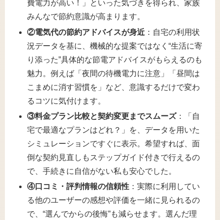
費電力が高い！」といった気づきを得られ、家族
みんなで節約意識が高まります。
②電気代の節約アドバイスが身近
：自宅の利用状
況データを基に、機械的な提案ではなく“生活に寄
り添った”具体的な節電アドバイスがもらえるのも
魅力。例えば「夜間の待機電力に注意」「昼間は
こまめに消す習慣を」など、意識するだけで変わ
るコツに気付けます。
③料金プラン比較と契約変更までスムーズ
：「自
宅で最適なプランはどれ？」を、データを用いた
シミュレーションですぐに表示。希望すれば、面
倒な契約見直しもステップガイド付きで行えるの
で、手続きに自信がない私も安心でした。
④口コミ・評判情報の信頼性
：実際に利用してい
る他のユーザーの感想や評価を一緒に見られるの
で、“選んでからの後悔”も減らせます。選んだ理