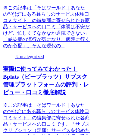
※この記事は「そばワールド｜あなた
の“そば”にある暮らしのサービス体験口
コミサイト」の編集部に寄せられた各商
品・サービスへの口コミ「体調は不安だ
けど、忙しくてなかなか通院できない」
「感染症の流行が気になり、病院に行く
のが心配」。そんな現代の...
Uncategorized
実際に使ってみてわかった！
Bplats（ビープラッツ）サブスク
管理プラットフォームの評判・レ
ビュー・口コミ徹底解説
※この記事は「そばワールド｜あなた
の“そば”にある暮らしのサービス体験口
コミサイト」の編集部に寄せられた各商
品・サービスへの口コミです。「サブス
クリプション（定額）サービスを始めた