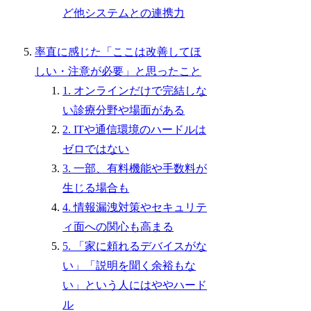
ど他システムとの連携力
率直に感じた「ここは改善してほ
しい・注意が必要」と思ったこと
1. オンラインだけで完結しな
い診療分野や場面がある
2. ITや通信環境のハードルは
ゼロではない
3. 一部、有料機能や手数料が
生じる場合も
4. 情報漏洩対策やセキュリテ
ィ面への関心も高まる
5. 「家に頼れるデバイスがな
い」「説明を聞く余裕もな
い」という人にはややハード
ル