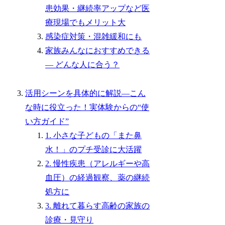
患効果・継続率アップなど医
療現場でもメリット大
感染症対策・混雑緩和にも
家族みんなにおすすめできる
― どんな人に合う？
活用シーンを具体的に解説―こん
な時に役立った！実体験からの“使
い方ガイド”
1. 小さな子どもの「また鼻
水！」のプチ受診に大活躍
2. 慢性疾患（アレルギーや高
血圧）の経過観察、薬の継続
処方に
3. 離れて暮らす高齢の家族の
診療・見守り