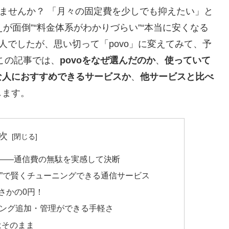
いませんか？ 「月々の固定費を少しでも抑えたい」と
えが面倒”“料金体系がわかりづらい”“本当に安くなる
人でしたが、思い切って「povo」に変えてみて、予
この記事では、
povoをなぜ選んだのか
、
使っていて
な人におすすめできるサービスか
、
他サービスと比べ
します。
次
か――通信費の無駄を実感して決断
グ型”で賢くチューニングできる通信サービス
さかの0円！
ピング追加・管理ができる手軽さ
はそのまま