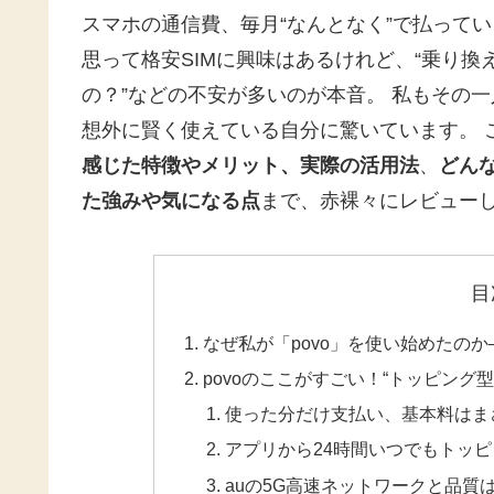
スマホの通信費、毎月“なんとなく”で払って
思って格安SIMに興味はあるけれど、“乗り換
の？”などの不安が多いのが本音。 私もその一
想外に賢く使えている自分に驚いています。 
感じた特徴やメリット、実際の活用法
、
どん
た強みや気になる点
まで、赤裸々にレビュー
目
なぜ私が「povo」を使い始めたの
povoのここがすごい！“トッピン
使った分だけ支払い、基本料はま
アプリから24時間いつでもトッ
auの5G高速ネットワークと品質