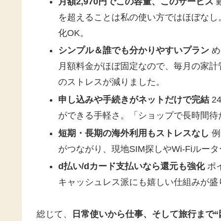
月額2,970円でこの容量、このサービス
を超えることは私の使い方ではほぼなし
化OK。
シンプル＆誰でも分かりやすいプラン
め
月額料金がほぼ固定なので、毎月の家計
のストレスが減りました。
申し込みや手続きがネットだけで完結
2
ができる手軽さ。「ショップで長時間待
短期・長期の海外利用もストレスなし
例
がつながり、現地SIM探しやWi-Fiル
d払い/dカード支払いなら還元も強化
ポ
キャッシュレス派にも嬉しい仕組みが盛
総じて、
日常使いから仕事、そして旅行まで“