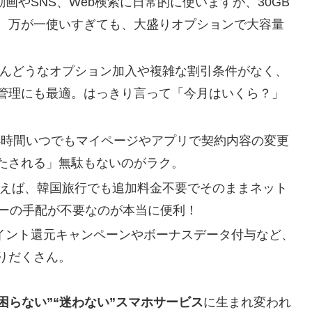
動画やSNS、Web検索に日常的に使いますが、30GB
。万が一使いすぎても、大盛りオプションで大容量
んどうなオプション加入や複雑な割引条件がなく、
管理にも最適。はっきり言って「今月はいくら？」
4時間いつでもマイページやアプリで契約内容の変更
たされる」無駄もないのがラク。
えば、韓国旅行でも追加料金不要でそのままネット
ーターの手配が不要なのが本当に便利！
イント還元キャンペーンやボーナスデータ付与など、
りだくさん。
困らない”“迷わない”スマホサービス
に生まれ変われ