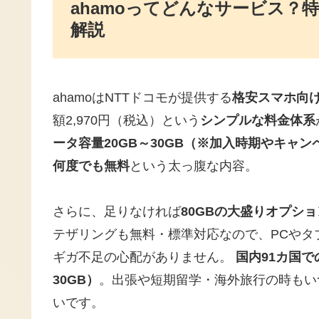
ahamoってどんなサービス？
解説
ahamoはNTTドコモが提供する
格安スマホ向
額2,970円（税込）という
シンプルな料金体系
ータ容量20GB～30GB（※加入時期やキャ
何度でも無料
という太っ腹な内容。
さらに、足りなければ
80GBの大盛りオプション
テザリングも無料・標準対応なので、PCやタ
ギガ不足の心配がありません。
国内91カ国
30GB）
。出張や短期留学・海外旅行の時もい
いです。