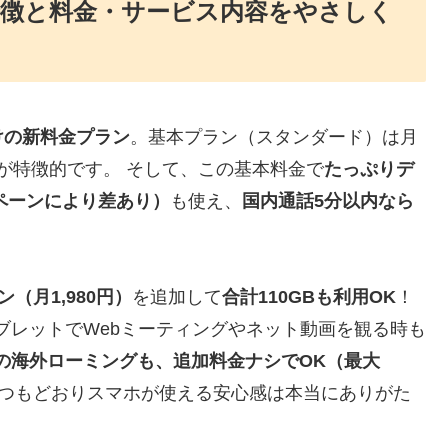
特徴と料金・サービス内容をやさしく
けの新料金プラン
。基本プラン（スタンダード）は月
が特徴的です。 そして、この基本料金で
たっぷりデ
ンペーンにより差あり）
も使え、
国内通話5分以内なら
（月1,980円）
を追加して
合計110GBも利用OK
！
ブレットでWebミーティングやネット動画を観る時も
での海外ローミングも、追加料金ナシでOK（最大
つもどおりスマホが使える安心感は本当にありがた